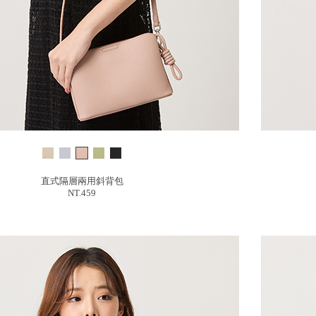
直式隔層兩用斜背包
NT.459