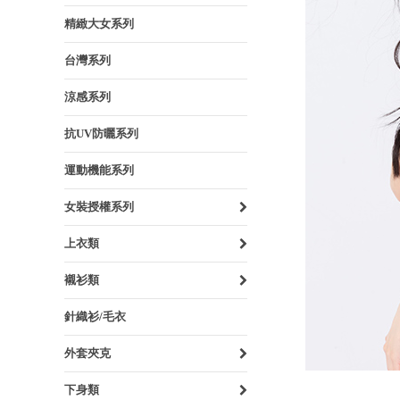
精緻大女系列
台灣系列
涼感系列
抗UV防曬系列
運動機能系列
女裝授權系列
上衣類
襯衫類
針織衫/毛衣
外套夾克
下身類