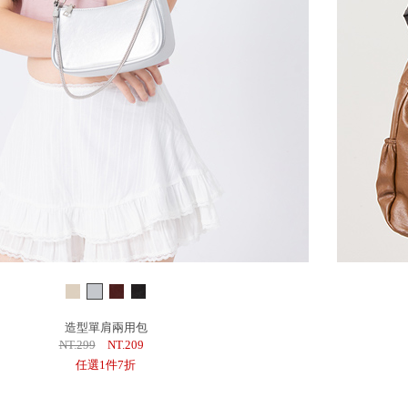
造型單肩兩用包
NT.299
NT.209
任選1件7折