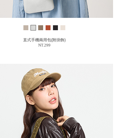
直式手機兩用包(附掛飾)
NT.299