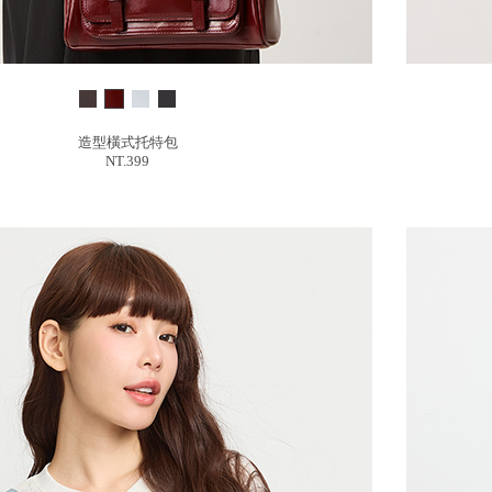
造型橫式托特包
NT.399