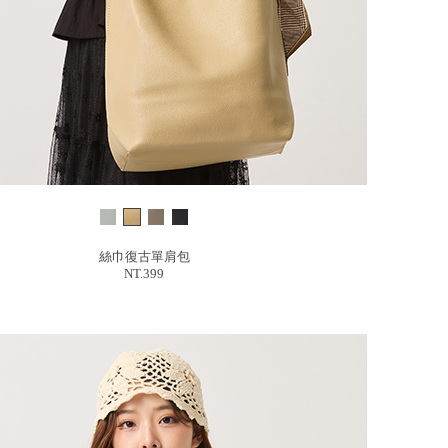
絲巾復古單肩包
NT.399