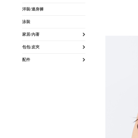
洋裝/連身褲
泳裝
家居/內著
包包/皮夾
配件