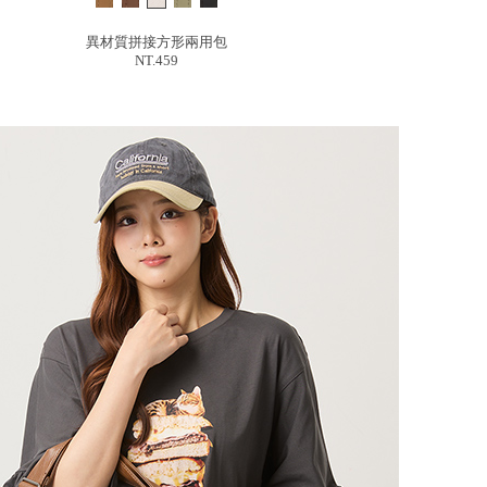
異材質拼接方形兩用包
NT.459