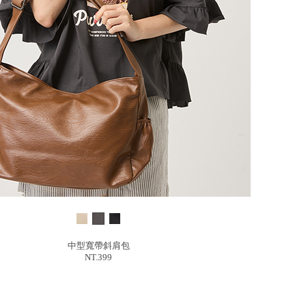
中型寬帶斜肩包
NT.399