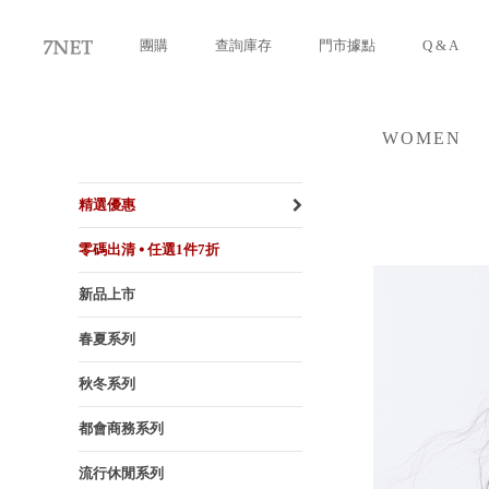
團購
查詢庫存
門市據點
Q & A
WOMEN
女裝
精選優惠
零碼出清 ⦁ 任選1件7折
新品上市
春夏系列
秋冬系列
都會商務系列
流行休閒系列