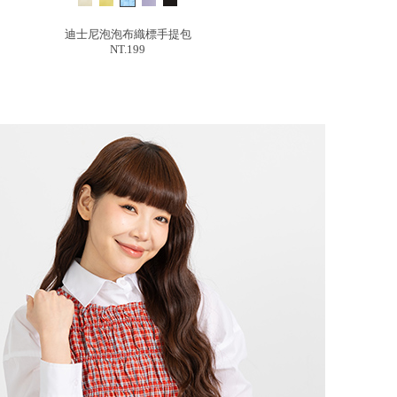
迪士尼泡泡布織標手提包
NT.199