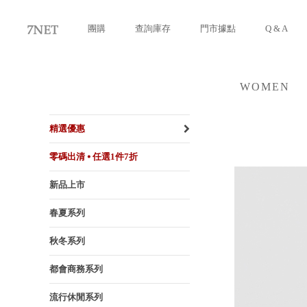
團購
查詢庫存
門市據點
Q & A
WOMEN
女裝
精選優惠
零碼出清 ⦁ 任選1件7折
新品上市
春夏系列
秋冬系列
都會商務系列
流行休閒系列