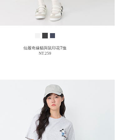
仙履奇緣貓與鼠印花T恤
NT.259