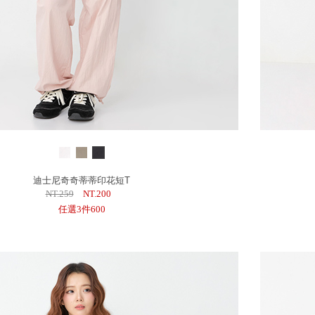
迪士尼奇奇蒂蒂印花短T
NT.259
NT.200
任選3件600