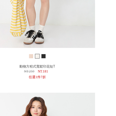
動物方程式寬鬆印花短T
NT.259
NT.181
任選1件7折