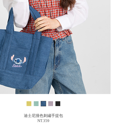
迪士尼撞色刺繡手提包
NT.359