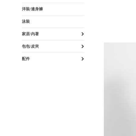
洋裝/連身褲
泳裝
家居/內著
包包/皮夾
配件