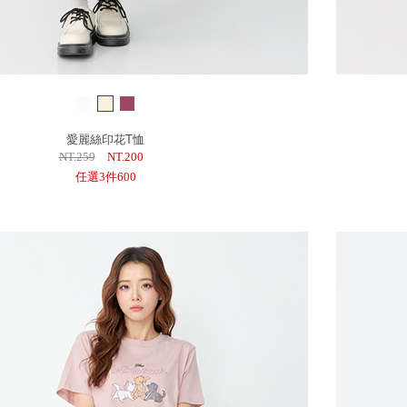
愛麗絲印花T恤
NT.259
NT.200
任選3件600