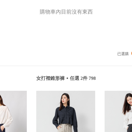
購物車內目前沒有東西
已選購
女打褶錐形褲
⦁
任選 2件 798