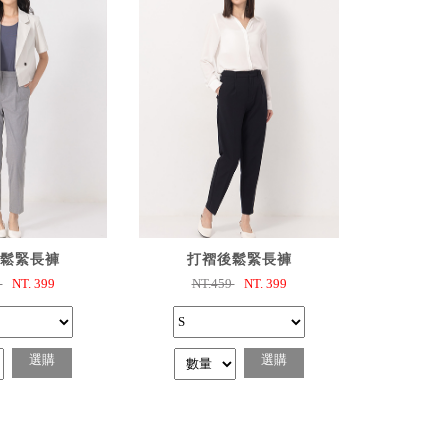
選購
已選購
鬆緊長褲
打褶後鬆緊長褲
9
NT.
399
NT.459
NT.
399
選購
選購