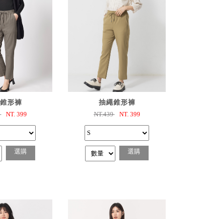
選購
已選購
錐形褲
抽繩錐形褲
9
NT.
399
NT.439
NT.
399
選購
選購