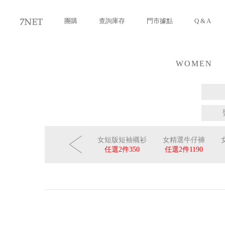
團購
查詢庫存
門市據點
Q & A
WOMEN
女裝
暑假-女彈
品牌優惠-女雙口
女短版短袖襯衫
女精選牛仔褲
褲系列
袋短版襯衫
任選2件
350
任選2件
1190
件
8折
任選2件
598