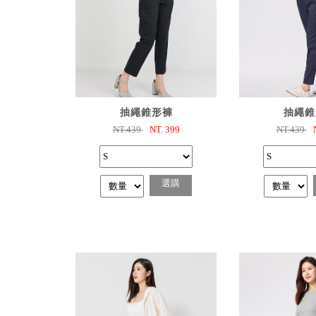
已選購
已選
抽繩錐形褲
抽繩錐
NT.439
NT.
399
NT.439
選購