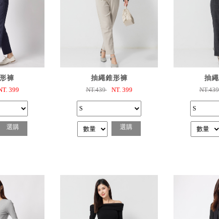
購
已選購
已
形褲
抽繩錐形褲
抽繩
NT.
399
NT.439
NT.
399
NT.43
選購
選購