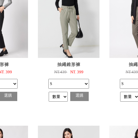
購
已選購
已
形褲
抽繩錐形褲
抽繩
NT.
399
NT.439
NT.
399
NT.43
選購
選購