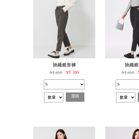
已選購
已選
抽繩錐形褲
抽繩錐
NT.439
NT.
399
NT.439
選購