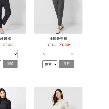
選購
已選購
錐形褲
抽繩錐形褲
9
NT.
399
NT.439
NT.
399
選購
選購