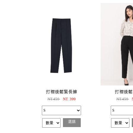
已選購
已選
打褶後鬆緊長褲
打褶後鬆
NT.459
NT.
399
NT.459
選購