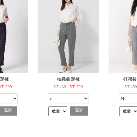
購
已選購
已
形褲
抽繩錐形褲
打褶後
NT.
399
NT.439
NT.
399
NT.45
選購
選購