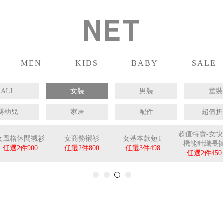
MEN
KIDS
BABY
SALE
男裝
童裝
嬰兒
促銷
ALL
女裝
男裝
童裝
嬰幼兒
家居
配件
超值折
超值特賣-女
女風格休閒襯衫
女商務襯衫
女基本款短T
機能針織長
任選2件
900
任選2件
800
任選3件
498
任選2件
450