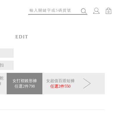
0
EDIT
特輯
扣
快乾
女打褶錐形褲
女超值百搭短褲
女活力休閒短褲
女舒適
褲
任選2件
798
任選2件
550
任選2件
700
任選