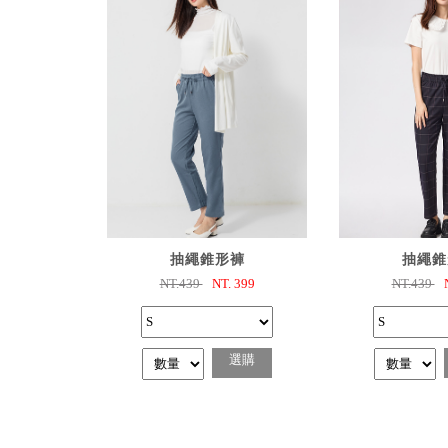
已選購
已選
抽繩錐形褲
抽繩錐
NT.439
NT.
399
NT.439
選購