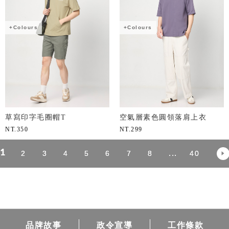
+Colours
+Colours
草寫印字毛圈帽T
空氣層素色圓領落肩上衣
NT.
350
NT.
299
1
...
2
3
4
5
6
7
8
40
品牌故事
政令宣導
工作條款