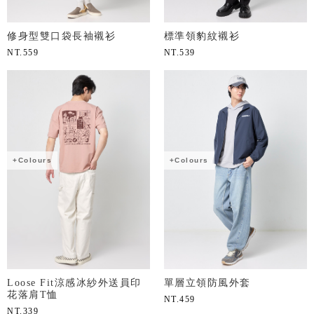
修身型雙口袋長袖襯衫
標準領豹紋襯衫
NT.
559
NT.
539
+Colours
+Colours
Loose Fit涼感冰紗外送員印
單層立領防風外套
花落肩T恤
NT.
459
NT.
339