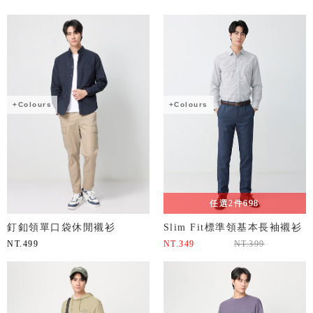
+Colours
+Colours
任選2件698
釘釦領單口袋休閒襯衫
Slim Fit標準領基本長袖襯衫
NT.
499
NT.
349
NT.
399