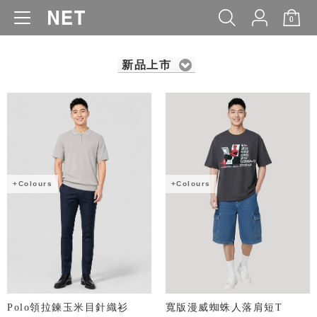
0
WOMEN
MEN
KIDS
BABY
新品上市
+Colours
+Colours
Polo領拉鍊玉米目針織衫
寬版漫威蜘蛛人落肩短T