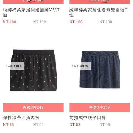
純粹棉柔家居側邊無縫V領T
純粹棉柔家居側邊無縫圓領T
恤
恤
NT.
100
NT.
130
NT.
100
NT.
130
+Colours
+Colours
任選3件249
任選3件249
彈性織帶四角內褲
前扣式中腰平口褲
NT.
83
NT.
99
NT.
83
NT.
99