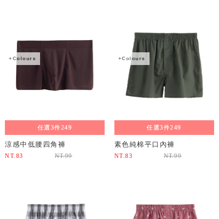
+Colours
+Colours
任選3件249
任選3件249
涼感中低腰四角褲
素色純棉平口內褲
NT.
83
NT.
99
NT.
83
NT.
99