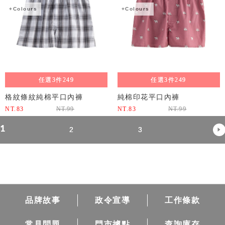
+Colours
+Colours
任選3件249
任選3件249
格紋條紋純棉平口內褲
純棉印花平口內褲
NT.
83
NT.
99
NT.
83
NT.
99
1
2
3
品牌故事
政令宣導
工作條款
常見問題
門市據點
查詢庫存