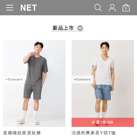
0
WOMEN
MEN
KIDS
BABY
新品上市
+Colours
+Colours
任選3件300
直條織紋家居短褲
涼感乾爽家居V領T恤