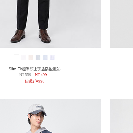
Slim Fit標準領上班族防皺襯衫
NT.559
NT.499
任選2件998