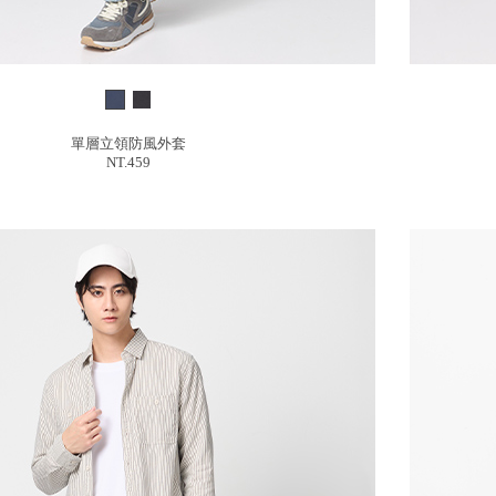
單層立領防風外套
NT.459