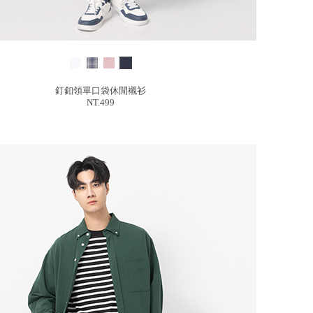
釘釦領單口袋休閒襯衫
NT.499