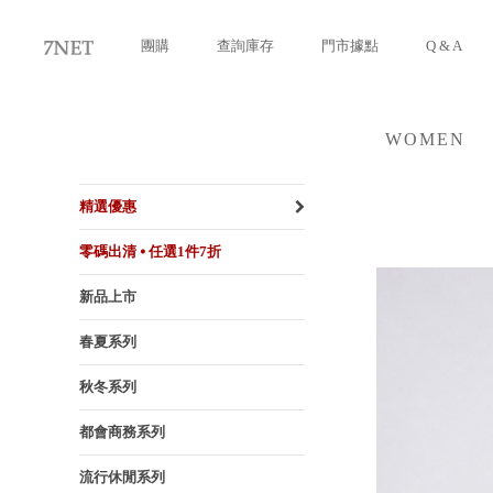
團購
查詢庫存
門市據點
Q & A
WOMEN
女裝
精選優惠
零碼出清 ⦁ 任選1件7折
新品上市
春夏系列
秋冬系列
都會商務系列
流行休閒系列