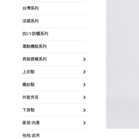
台灣系列
涼感系列
抗UV防曬系列
運動機能系列
男裝授權系列
上衣類
襯衫類
外套夾克
下身類
家居/內著
包包/皮夾