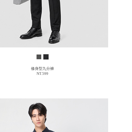
修身型九分褲
NT.599