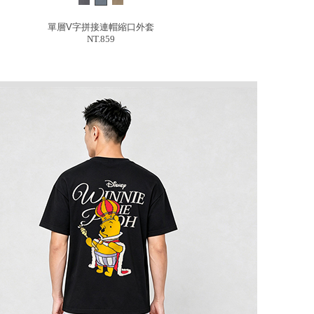
單層V字拼接連帽縮口外套
NT.859