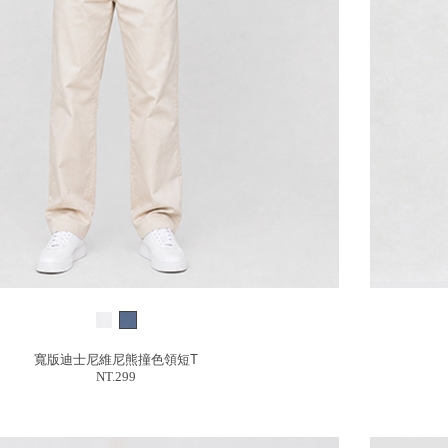
寬版迪士尼維尼熊撞色領短T
NT.299