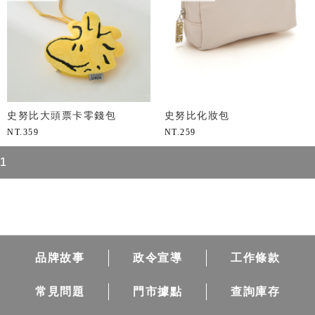
史努比大頭票卡零錢包
史努比化妝包
NT.
359
NT.
259
1
品牌故事
政令宣導
工作條款
常見問題
門市據點
查詢庫存