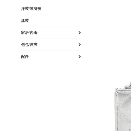
洋裝/連身褲
泳裝
家居/內著
包包/皮夾
配件