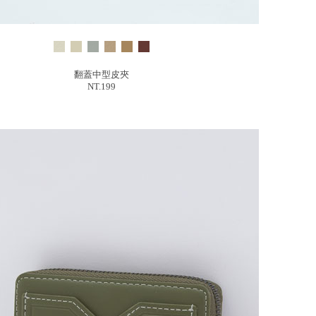
翻蓋中型皮夾
NT.199