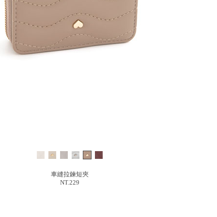
車縫拉鍊短夾
NT.229