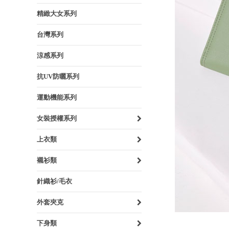
精緻大女系列
台灣系列
涼感系列
抗UV防曬系列
運動機能系列
女裝授權系列
上衣類
襯衫類
針織衫/毛衣
外套夾克
下身類