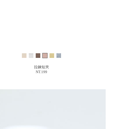
拉鍊短夾
NT.199