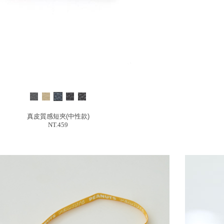
真皮質感短夾(中性款)
NT.459