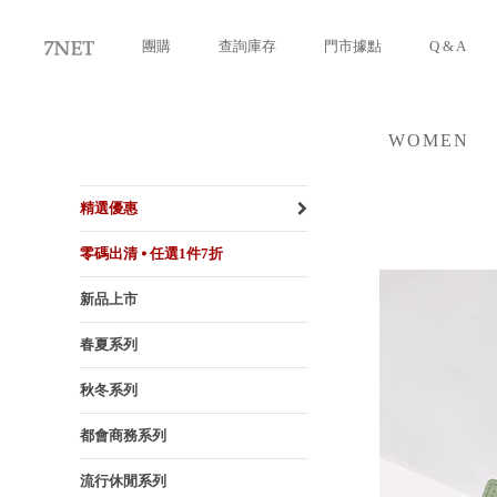
團購
查詢庫存
門市據點
Q & A
WOMEN
女裝
精選優惠
零碼出清 ⦁ 任選1件7折
新品上市
春夏系列
秋冬系列
都會商務系列
流行休閒系列