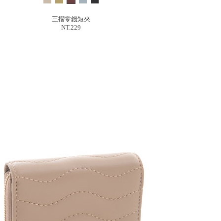
三摺零錢短夾
NT.229