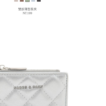
雙折薄型長夾
NT.199