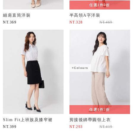
任選1件7折
細肩直筒洋裝
半高領A字洋裝
NT.
369
NT.
328
NT.
469
+Colours
任選1件7折
Slim Fit上班族及膝窄裙
剪接後綁帶圓領上衣
NT.
399
NT.
293
NT.
419