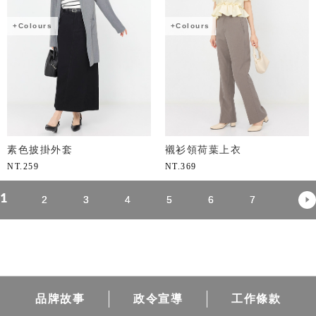
+Colours
+Colours
素色披掛外套
襯衫領荷葉上衣
NT.
259
NT.
369
1
2
3
4
5
6
7
品牌故事
政令宣導
工作條款