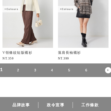
+Colours
+Colours
V領條紋短版襯衫
落肩長袖襯衫
NT.
359
NT.
399
1
2
3
4
5
6
品牌故事
政令宣導
工作條款