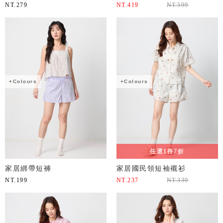
NT.
279
NT.
419
NT.
599
+Colours
+Colours
任選1件7折
家居綁帶短褲
家居國民領短袖襯衫
NT.
199
NT.
237
NT.
339