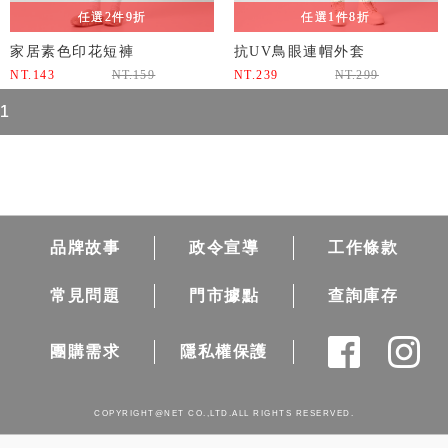
任選2件9折
任選1件8折
家居素色印花短褲
抗UV鳥眼連帽外套
NT.
143
NT.
159
NT.
239
NT.
299
1
品牌故事
政令宣導
工作條款
常見問題
門市據點
查詢庫存
團購需求
隱私權保護
COPYRIGHT@NET CO.,LTD.ALL RIGHTS RESERVED.