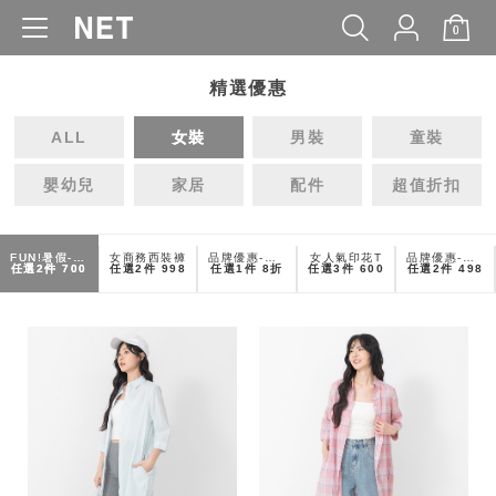
0
品牌故事
政令宣導
工作條款
WOMEN
MEN
KIDS
BABY
常見問題
精選優惠
門市據點
查詢庫存
ALL
女裝
男裝
童裝
團購需求
隱私權保護
嬰幼兒
家居
配件
超值折扣
COPYRIGHT@NET CO.,LTD.ALL RIGHTS RESERVED.
FUN!暑假-女休閒襯衫
女商務西裝褲
品牌優惠-女輕盈柔感襯衫
女人氣印花T
品牌優惠-女經典POLO衫
任選2件
700
任選2件
998
任選1件
8折
任選3件
600
任選2件
498