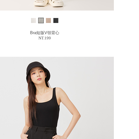
Bra短版V領背心
NT.199