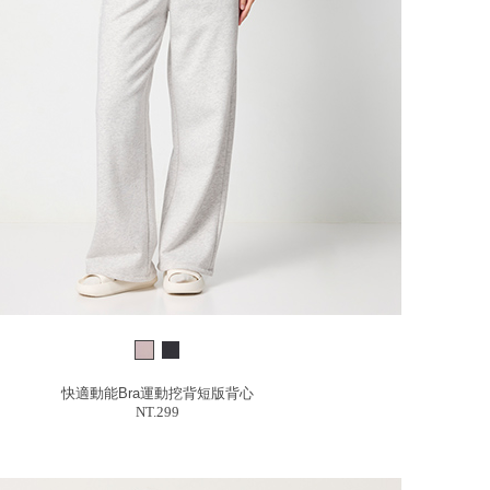
快適動能Bra運動挖背短版背心
NT.299