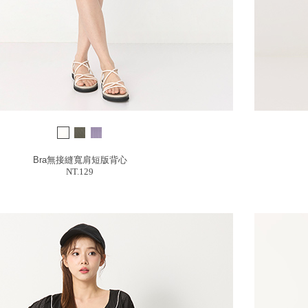
Bra無接縫寬肩短版背心
NT.129