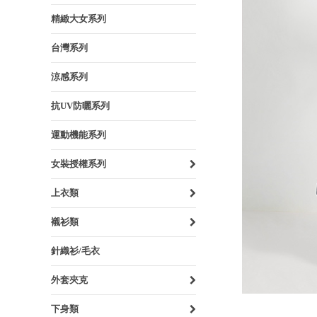
精緻大女系列
台灣系列
涼感系列
抗UV防曬系列
運動機能系列
女裝授權系列
上衣類
襯衫類
針織衫/毛衣
外套夾克
下身類