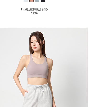
Bra細肩無接縫背心
NT.99