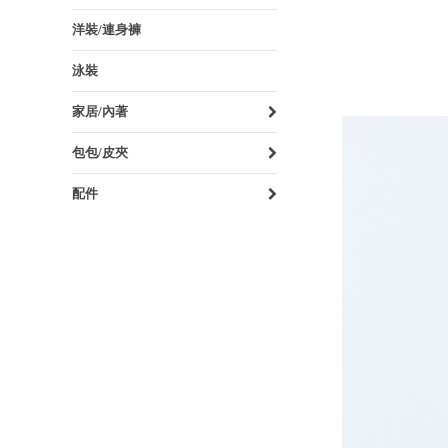
洋裝/連身褲
泳裝
家居/內著
包包/皮夾
配件