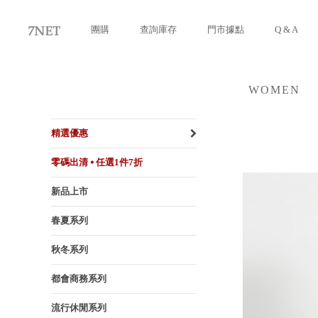
團購
查詢庫存
門市據點
Q & A
WOMEN
女裝
精選優惠
零碼出清 ⦁ 任選1件7折
新品上市
春夏系列
秋冬系列
都會商務系列
流行休閒系列