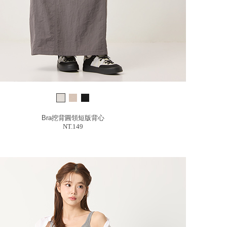
Bra挖背圓領短版背心
NT.149