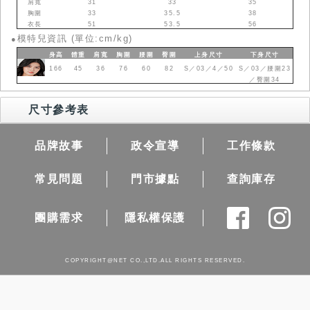
肩寬
31
33
35
胸圍
33
35.5
38
衣長
51
53.5
56
模特兒資訊 (單位:cm/kg)
●
身高
體重
肩寬
胸圍
腰圍
臀圍
上身
尺寸
下身
尺寸
166
45
36
76
60
82
S／03／4／50
S／03／腰圍23
／臀圍34
尺寸參考表
品牌故事
政令宣導
工作條款
常見問題
門市據點
查詢庫存
團購需求
隱私權保護
COPYRIGHT@NET CO.,LTD.ALL RIGHTS RESERVED.