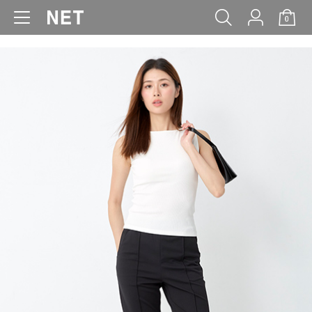
0
WOMEN
MEN
KIDS
BABY