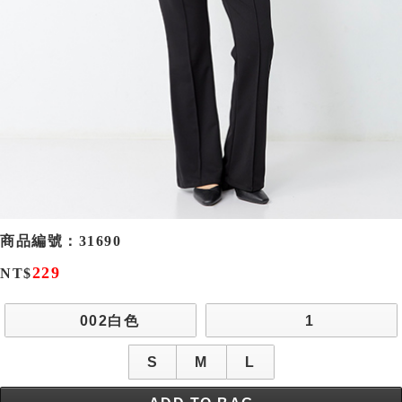
商品編號：
31690
229
NT$
002白色
1
S
M
L