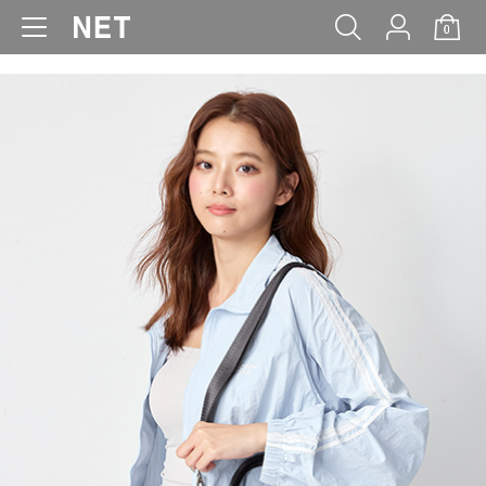
0
WOMEN
MEN
KIDS
BABY