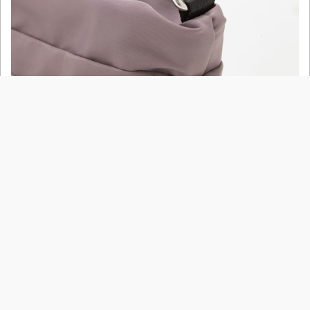
●商品產地 中國製
●商品材質 主料 : 100%聚酯纖維 裡布 : 100%聚酯纖維
●尺寸丈量參考：
點擊查看參考表
●商品尺寸 (單位cm)
尺寸
寬
高
底寬
F
21
21.5
12
尺寸參考表
品牌故事
政令宣導
工作條款
常見問題
門市據點
查詢庫存