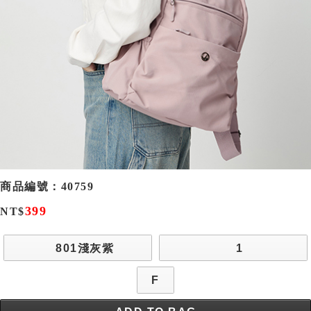
商品編號：
40759
399
NT$
801淺灰紫
1
F