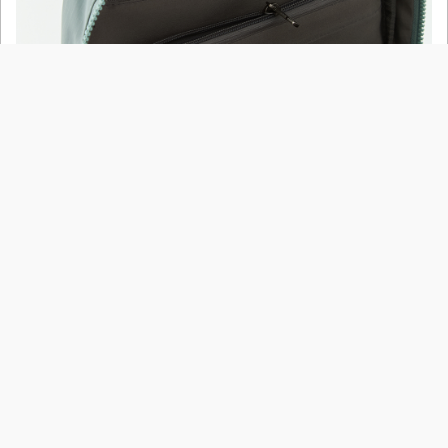
●商品產地 中國製
●商品材質 主料 : 100%聚醯胺(NYLON) 裡布 : 100%聚酯纖維
●尺寸丈量參考：
點擊查看參考表
●商品尺寸 (單位cm)
尺寸
寬
高
底寬
F
28
35
10