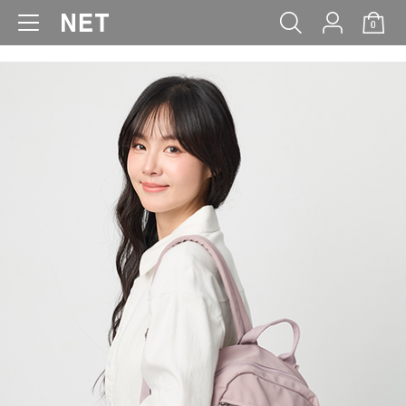
0
WOMEN
MEN
KIDS
BABY