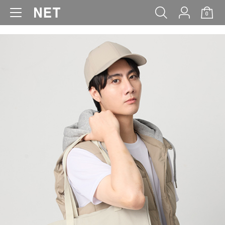
0
WOMEN
MEN
KIDS
BABY