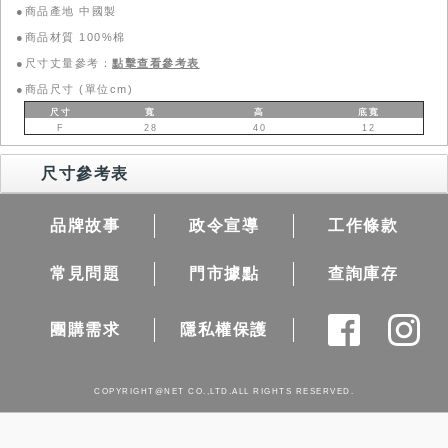
●商品產地 中國製
●商品材質 100%棉
●尺寸丈量參考：
點擊查看參考表
●商品尺寸 (單位cm)
尺寸
寬
高
底寬
F
28
40
12
尺寸參考表
品牌故事
政令宣導
工作條款
常見問題
門市據點
查詢庫存
團購需求
隱私權保護
COPYRIGHT@NET CO.,LTD.ALL RIGHTS RESERVED.