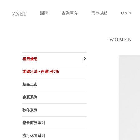
團購
查詢庫存
門市據點
Q & A
WOMEN
女裝
精選優惠
零碼出清 ⦁ 任選1件7折
新品上市
春夏系列
秋冬系列
都會商務系列
流行休閒系列