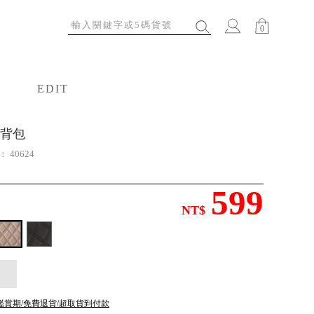
0
EDIT
特輯
背包
號：
40624
599
NT$
鑑賞期/免費退貨/超取貨到付款