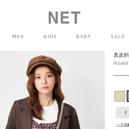
MEN
KIDS
BABY
SALE
男裝
童裝
嬰兒
促銷
真皮斜
商品編
F
>>十天