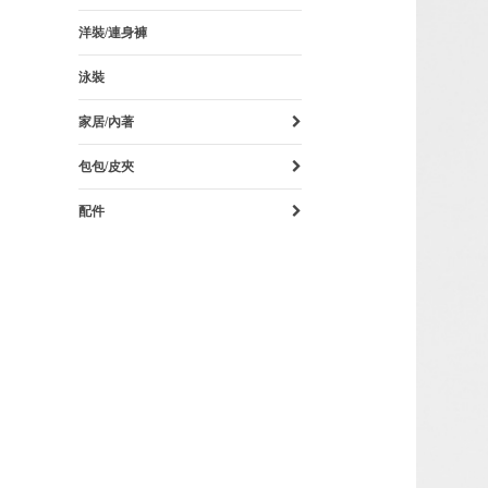
洋裝/連身褲
泳裝
家居/內著
包包/皮夾
配件