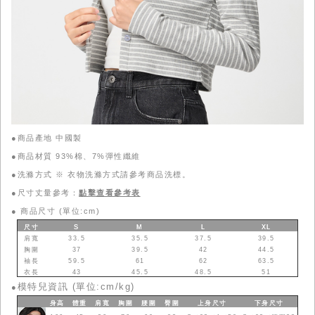
●商品產地 中國製
●商品材質 93%棉、7%彈性纖維
●洗滌方式 ※ 衣物洗滌方式請參考商品洗標。
●尺寸丈量參考：
點擊查看參考表
●
商品尺寸 (單位:cm)
尺寸
S
M
L
XL
肩寬
33.5
35.5
37.5
39.5
胸圍
37
39.5
42
44.5
袖長
59.5
61
62
63.5
衣長
43
45.5
48.5
51
模特兒資訊 (單位:cm/kg)
●
身高
體重
肩寬
胸圍
腰圍
臀圍
上身
尺寸
下身
尺寸