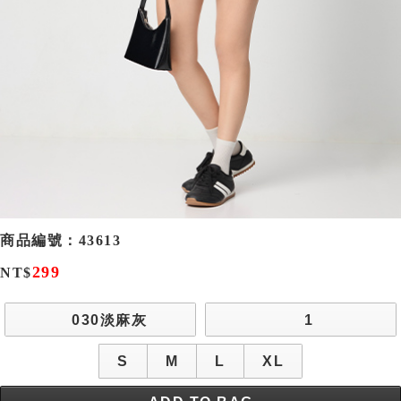
商品編號：
43613
299
NT$
030淡麻灰
1
S
M
L
XL