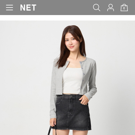
0
WOMEN
MEN
KIDS
BABY