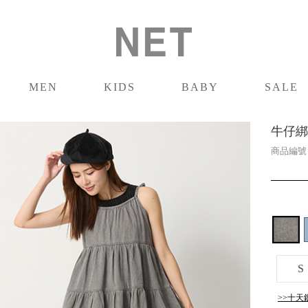
MEN
KIDS
BABY
SALE
男裝
童裝
嬰兒
促銷
牛仔綁
商品編
S
>>十天