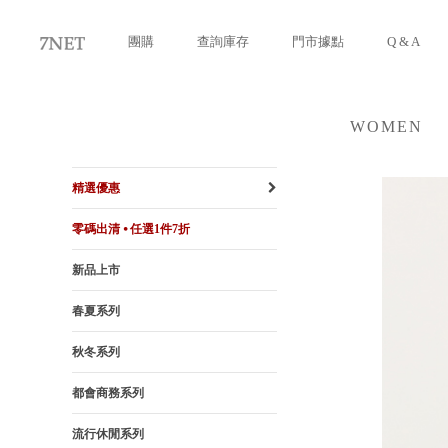
團購
查詢庫存
門市據點
Q & A
WOMEN
女裝
精選優惠
零碼出清 ⦁ 任選1件7折
新品上市
春夏系列
秋冬系列
都會商務系列
流行休閒系列