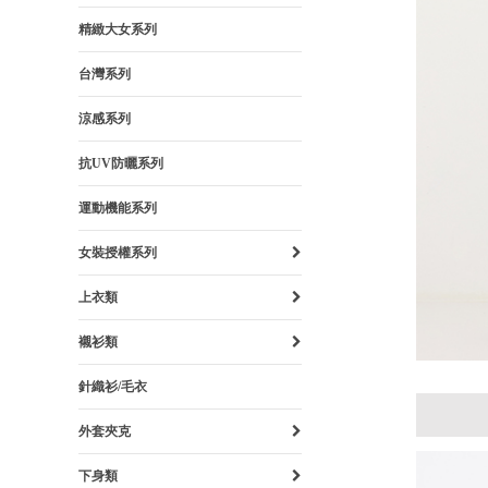
精緻大女系列
台灣系列
涼感系列
抗UV防曬系列
運動機能系列
女裝授權系列
上衣類
襯衫類
針織衫/毛衣
外套夾克
下身類