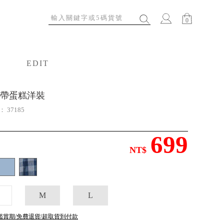
0
EDIT
特輯
帶蛋糕洋裝
號：
37185
699
NT$
M
L
鑑賞期/免費退貨/超取貨到付款