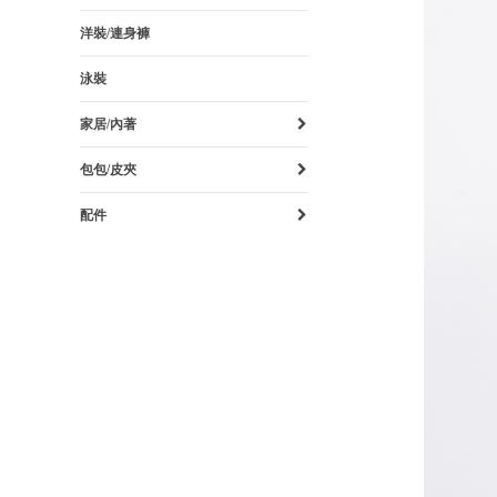
洋裝/連身褲
泳裝
家居/內著
包包/皮夾
配件