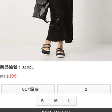
商品編號：
32820
199
NT$
014深灰
1
S
M
L