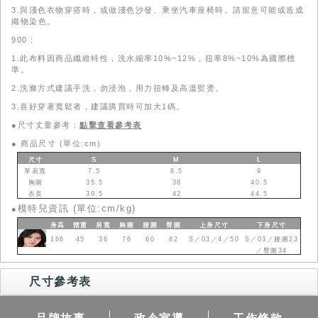
3.與淺色衣物穿搭時，或做淺色沙發、乘坐汽車座椅時。請留意可能或造成
織物染色。
900 :
1.此布料因商品纖維特性，洗水縮率10%~12%，扭率8%~10%為國際標
準。
2.洗滌方式建議手洗，勿浸泡，用力扭轉及高溫熨燙。
3.喜好穿著寬鬆者，建議購買時可加大1碼。
●尺寸丈量參考：
點擊查看參考表
●
商品尺寸 (單位:cm)
尺寸
S
M
L
單肩寬
7.5
8.5
9
胸圍
35.5
38
40.5
衣長
39.5
42
44.5
模特兒資訊 (單位:cm/kg)
●
身高
體重
肩寬
胸圍
腰圍
臀圍
上身
尺寸
下身
尺寸
166
45
36
76
60
82
S／03／4／50
S／03／腰圍23
／臀圍34
尺寸參考表