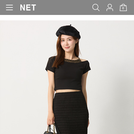
0
WOMEN
MEN
KIDS
BABY