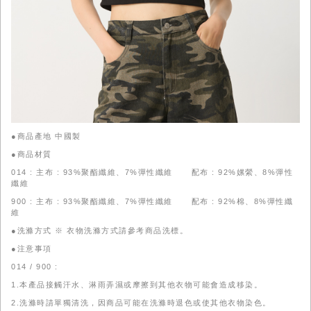
●商品產地 中國製
●商品材質
014 : 主布 : 93%聚酯纖維、7%彈性纖維 配布 : 92%嫘縈、8%彈性
纖維
900 : 主布 : 93%聚酯纖維、7%彈性纖維 配布 : 92%棉、8%彈性纖
維
●洗滌方式 ※ 衣物洗滌方式請參考商品洗標。
●注意事項
014 / 900 :
1.本產品接觸汗水、淋雨弄濕或摩擦到其他衣物可能會造成移染。
2.洗滌時請單獨清洗，因商品可能在洗滌時退色或使其他衣物染色。