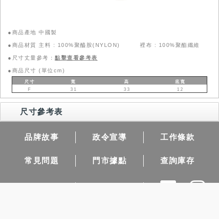
●商品產地 中國製
●商品材質 主料 : 100%聚醯胺(NYLON) 裡布 : 100%聚酯纖維
●尺寸丈量參考：
點擊查看參考表
●商品尺寸 (單位cm)
尺寸
寬
高
底寬
F
31
33
12
尺寸參考表
品牌故事
政令宣導
工作條款
常見問題
門市據點
查詢庫存
團購需求
隱私權保護
COPYRIGHT@NET CO.,LTD.ALL RIGHTS RESERVED.