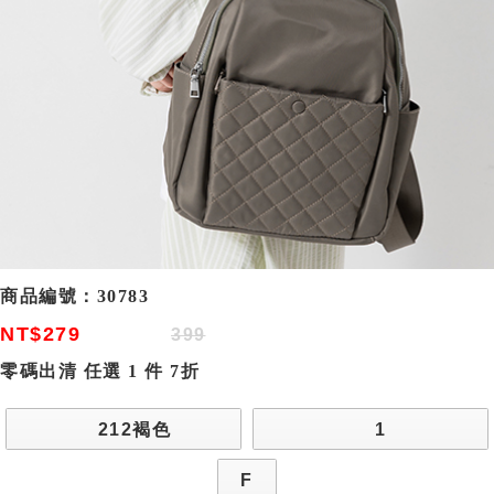
商品編號：
30783
NT$279
399
零碼出清 任選 1 件 7折
212褐色
1
F