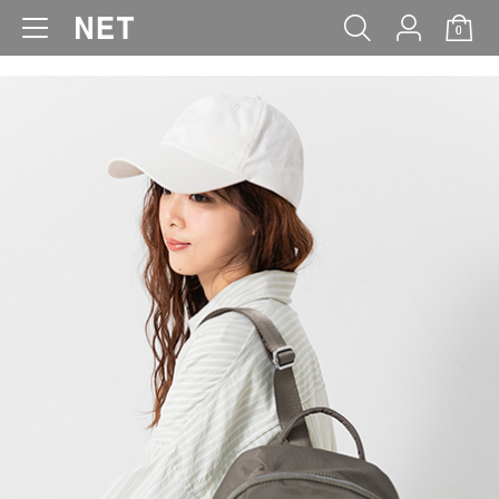
0
WOMEN
MEN
KIDS
BABY