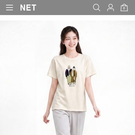
0
WOMEN
MEN
KIDS
BABY