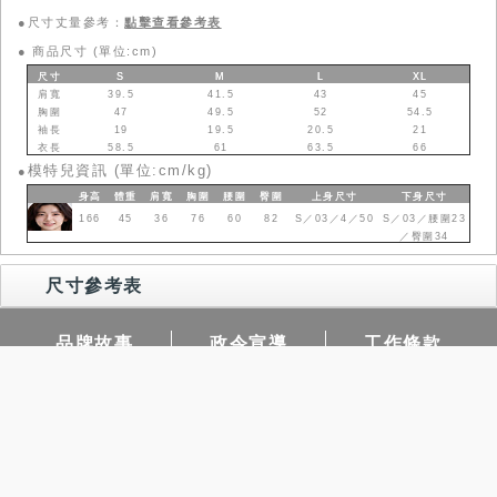
●尺寸丈量參考：
點擊查看參考表
●
商品尺寸 (單位:cm)
尺寸
S
M
L
XL
肩寬
39.5
41.5
43
45
胸圍
47
49.5
52
54.5
袖長
19
19.5
20.5
21
衣長
58.5
61
63.5
66
模特兒資訊 (單位:cm/kg)
●
身高
體重
肩寬
胸圍
腰圍
臀圍
上身
尺寸
下身
尺寸
166
45
36
76
60
82
S／03／4／50
S／03／腰圍23
／臀圍34
尺寸參考表
品牌故事
政令宣導
工作條款
常見問題
門市據點
查詢庫存
團購需求
隱私權保護