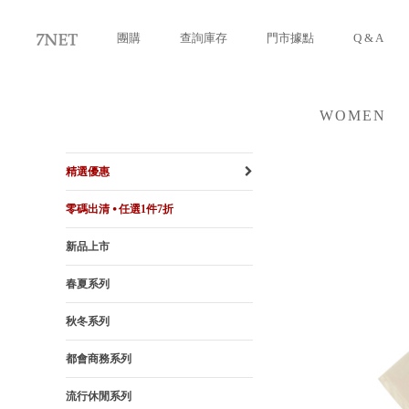
團購
查詢庫存
門市據點
Q & A
WOMEN
女裝
精選優惠
零碼出清 ⦁ 任選1件7折
新品上市
春夏系列
秋冬系列
都會商務系列
流行休閒系列