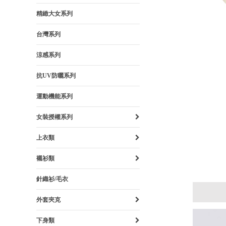
精緻大女系列
台灣系列
涼感系列
抗UV防曬系列
運動機能系列
女裝授權系列
上衣類
襯衫類
針織衫/毛衣
外套夾克
下身類