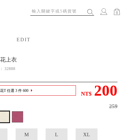
0
EDIT
特輯
花上衣
號：
32888
200
T 任選 3 件 600
NT$
259
M
L
XL