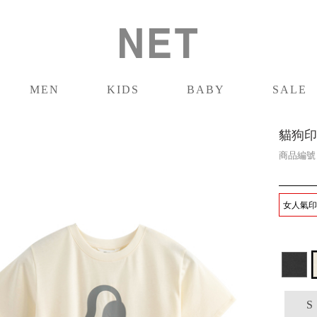
MEN
KIDS
BABY
SALE
男裝
童裝
嬰兒
促銷
貓狗印
商品編
女人氣印花
S