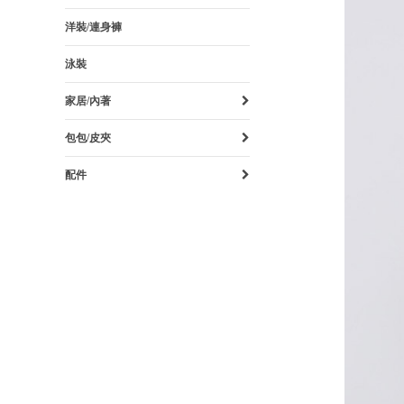
洋裝/連身褲
泳裝
家居/內著
包包/皮夾
配件