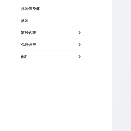
洋裝/連身褲
泳裝
家居/內著
包包/皮夾
配件