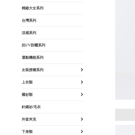
精緻大女系列
台灣系列
涼感系列
抗UV防曬系列
運動機能系列
女裝授權系列
上衣類
襯衫類
針織衫/毛衣
外套夾克
下身類