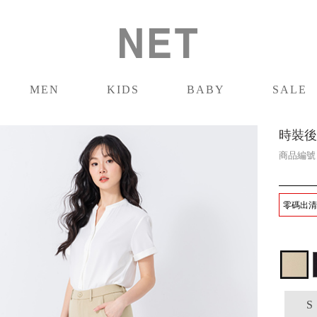
MEN
KIDS
BABY
SALE
男裝
童裝
嬰兒
促銷
時裝後
商品編
零碼出清 
S