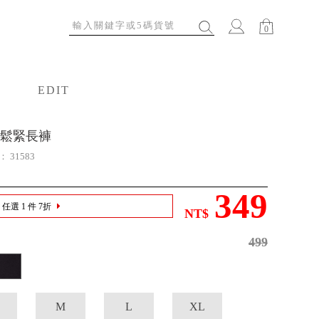
0
EDIT
特輯
鬆緊長褲
號：
31583
349
任選 1 件 7折
NT$
499
M
L
XL