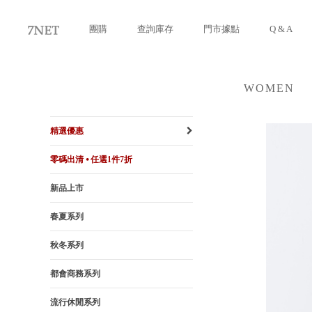
團購
查詢庫存
門市據點
Q & A
WOMEN
女裝
精選優惠
零碼出清 ⦁ 任選1件7折
新品上市
春夏系列
秋冬系列
都會商務系列
流行休閒系列