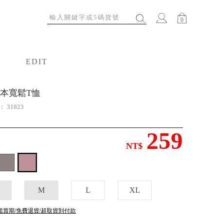
0
EDIT
特輯
本寬鬆T恤
號：
31823
259
NT$
M
L
XL
鑑賞期/免費退貨/超取貨到付款