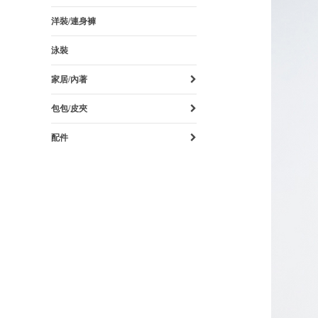
洋裝/連身褲
泳裝
家居/內著
包包/皮夾
配件