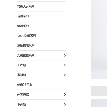
精緻大女系列
台灣系列
涼感系列
抗UV防曬系列
運動機能系列
女裝授權系列
上衣類
襯衫類
針織衫/毛衣
外套夾克
下身類