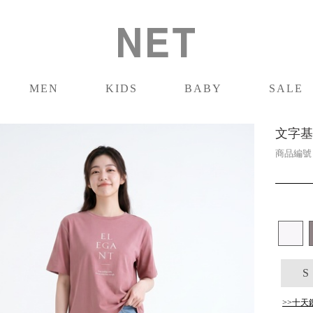
MEN
KIDS
BABY
SALE
男裝
童裝
嬰兒
促銷
文字基
商品編
S
>>十天