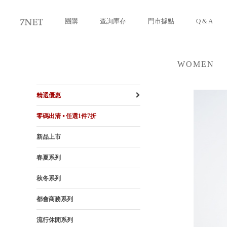
團購
查詢庫存
門市據點
Q & A
WOMEN
女裝
精選優惠
零碼出清 ⦁ 任選1件7折
新品上市
春夏系列
秋冬系列
都會商務系列
流行休閒系列