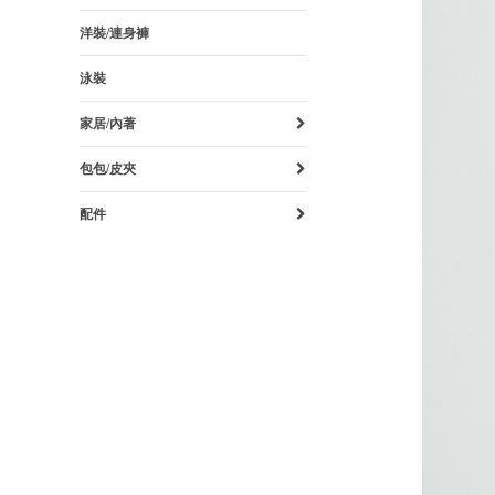
洋裝/連身褲
泳裝
家居/內著
包包/皮夾
配件