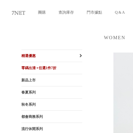
團購
查詢庫存
門市據點
Q & A
WOMEN
女裝
精選優惠
零碼出清 ⦁ 任選1件7折
新品上市
春夏系列
秋冬系列
都會商務系列
流行休閒系列