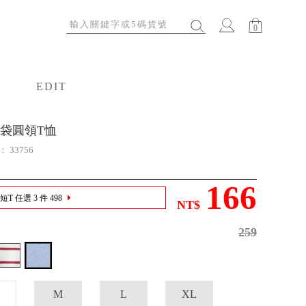
0
EDIT
特輯
袋圓領T恤
號：
33756
166
T 任選 3 件 498
NT$
259
M
L
XL