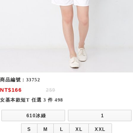
商品編號：
33752
NT$166
259
女基本款短T 任選 3 件 498
610冰綠
1
S
M
L
XL
XXL