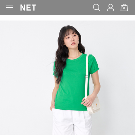
0
WOMEN
MEN
KIDS
BABY
click to expand contents