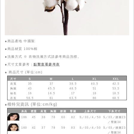
●商品產地 中國製
●商品材質 100%棉
●洗滌方式 ※ 衣物洗滌方式請參考商品洗標。
●尺寸丈量參考：
點擊查看參考表
●
商品尺寸 (單位:cm)
尺寸
S
M
L
XL
XXL
肩寬
35
37
38.5
40.5
42.5
胸圍
43
45.5
48.5
51
53.5
袖長
16
16.5
17
18
18.5
衣長
58.5
61
63.5
66
68.5
模特兒資訊 (單位:cm/kg)
●
身高
體重
肩寬
胸圍
腰圍
臀圍
上身
尺寸
下身
尺寸
166
45
36
76
60
82
S／03／4／50
S／03／腰圍23
／臀圍34
160
42
37
78
59
83
S／03／4／50
S／03／腰圍23
／臀圍34