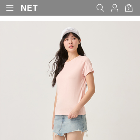
0
WOMEN
MEN
KIDS
BABY
click to expand contents