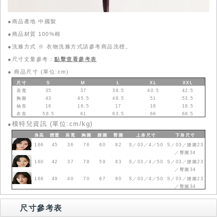
●商品產地 中國製
●商品材質 100%棉
●洗滌方式 ※ 衣物洗滌方式請參考商品洗標。
●尺寸丈量參考：
點擊查看參考表
●
商品尺寸 (單位:cm)
尺寸
S
M
L
XL
XXL
肩寬
35
37
38.5
40.5
42.5
胸圍
43
45.5
48.5
51
53.5
袖長
16
16.5
17
18
18.5
衣長
58.5
61
63.5
66
68.5
模特兒資訊 (單位:cm/kg)
●
身高
體重
肩寬
胸圍
腰圍
臀圍
上身
尺寸
下身
尺寸
166
45
36
76
60
82
S／03／4／50
S／03／腰圍23
／臀圍34
160
42
37
78
59
83
S／03／4／50
S／03／腰圍23
／臀圍34
168
49
40
70
67
90
S／03／4／50
S／03／腰圍23
／臀圍34
尺寸參考表