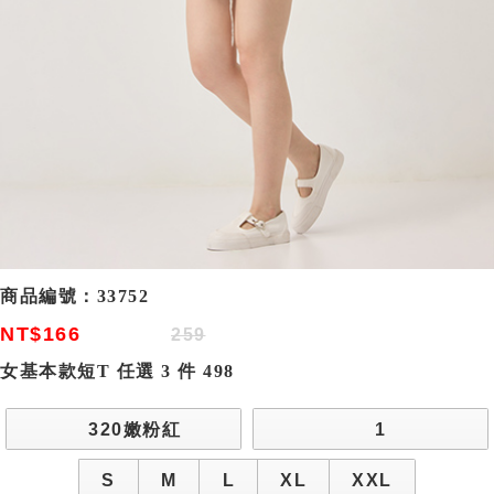
商品編號：
33752
NT$166
259
女基本款短T 任選 3 件 498
320嫩粉紅
1
S
M
L
XL
XXL