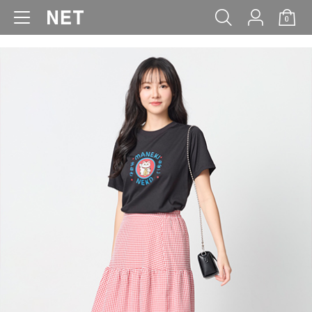
0
WOMEN
MEN
KIDS
BABY