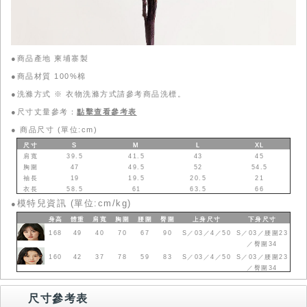
●商品產地 柬埔寨製
●商品材質 100%棉
●洗滌方式 ※ 衣物洗滌方式請參考商品洗標。
●尺寸丈量參考：
點擊查看參考表
●
商品尺寸 (單位:cm)
尺寸
S
M
L
XL
肩寬
39.5
41.5
43
45
胸圍
47
49.5
52
54.5
袖長
19
19.5
20.5
21
衣長
58.5
61
63.5
66
模特兒資訊 (單位:cm/kg)
●
身高
體重
肩寬
胸圍
腰圍
臀圍
上身
尺寸
下身
尺寸
168
49
40
70
67
90
S／03／4／50
S／03／腰圍23
／臀圍34
160
42
37
78
59
83
S／03／4／50
S／03／腰圍23
／臀圍34
尺寸參考表