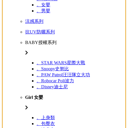
。女嬰
。男嬰
涼感系列
抗UV防曬系列
BABY授權系列
。STAR WARS星際大戰
。Snoopy史努比
。PAW Patrol汪汪隊立大功
。Robocar Poli波力
。Disney迪士尼
Girl 女嬰
。上身類
。包臀衣