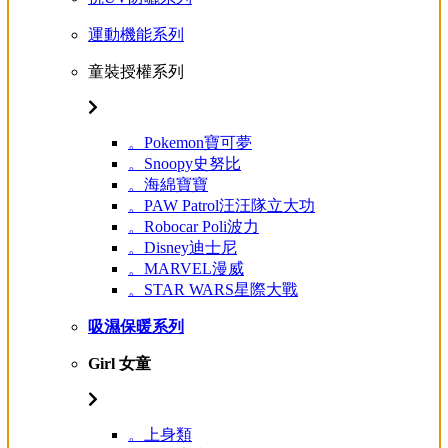
運動機能系列
童裝授權系列
。Pokemon寶可夢
。Snoopy史努比
。海綿寶寶
。PAW Patrol汪汪隊立大功
。Robocar Poli波力
。Disney迪士尼
。MARVEL漫威
。STAR WARS星際大戰
吸濕保暖系列
Girl 女童
。上身類