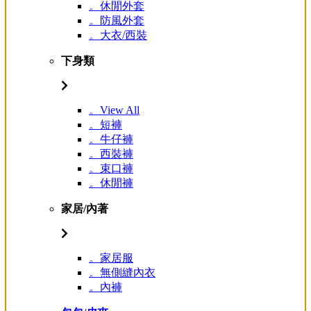
。休閒外套
。防風外套
。大衣/西裝
下身類
。View All
。短褲
。牛仔褲
。西裝褲
。束口褲
。休閒褲
家居/內著
。家居服
。無側縫內衣
。內褲