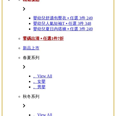
嬰幼兒舒適包臀衣 ⦁ 任選 3件 249
嬰幼兒人氣短袖T ⦁ 任選 3件 348
嬰幼兒夏日內搭褲 ⦁ 任選 3件 249
零碼出清 ⦁ 任選1件7折
新品上市
春夏系列
。View All
。女嬰
。男嬰
秋冬系列
。View All