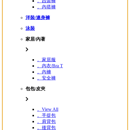
。西裝褲
。內搭褲
洋裝/連身褲
泳裝
家居/內著
。家居服
。內衣/Bra T
。內褲
。安全褲
包包/皮夾
。View All
。手提包
。肩背包
。後背包