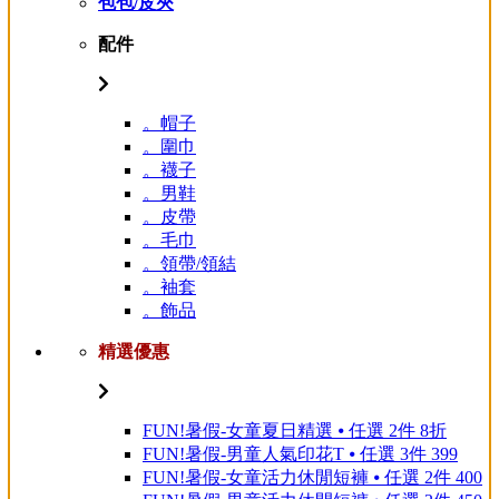
包包/皮夾
配件
。帽子
。圍巾
。襪子
。男鞋
。皮帶
。毛巾
。領帶/領結
。袖套
。飾品
精選優惠
FUN!暑假-女童夏日精選 ⦁ 任選 2件 8折
FUN!暑假-男童人氣印花T ⦁ 任選 3件 399
FUN!暑假-女童活力休閒短褲 ⦁ 任選 2件 400