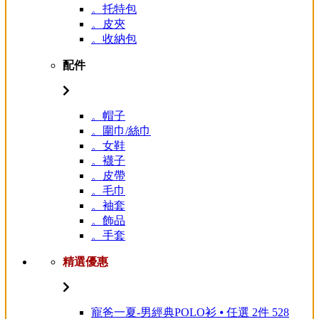
。托特包
。皮夾
。收納包
配件
。帽子
。圍巾/絲巾
。女鞋
。襪子
。皮帶
。毛巾
。袖套
。飾品
。手套
精選優惠
寵爸一夏-男經典POLO衫 ⦁ 任選 2件 528