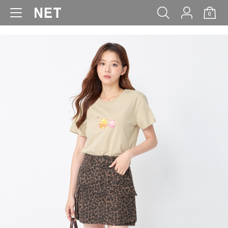
0
WOMEN
MEN
KIDS
BABY