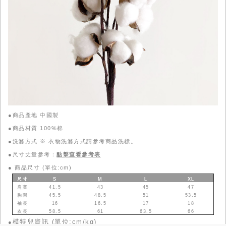
●商品產地 中國製
●商品材質 100%棉
●洗滌方式 ※ 衣物洗滌方式請參考商品洗標。
●尺寸丈量參考：
點擊查看參考表
●
商品尺寸 (單位:cm)
尺寸
S
M
L
XL
肩寬
41.5
43
45
47
胸圍
45.5
48.5
51
53.5
袖長
16
16.5
17
18
衣長
58.5
61
63.5
66
模特兒資訊 (單位:cm/kg)
●