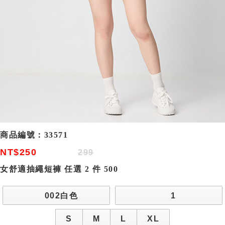
商品編號：
33571
NT$250
299
女舒適抽繩短褲 任選 2 件 500
002白色
1
S
M
L
XL