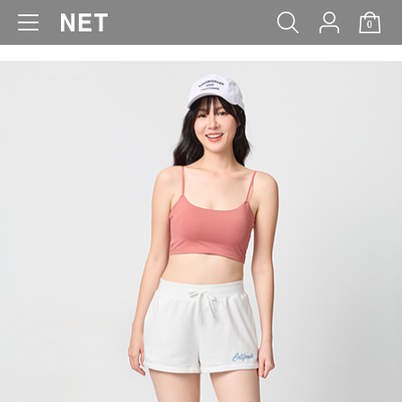
0
WOMEN
MEN
KIDS
BABY