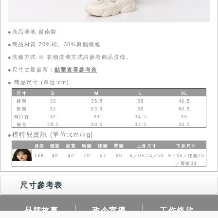
●商品產地 越南製
●商品材質 70%棉、30%聚酯纖維
●洗滌方式 ※ 衣物洗滌方式請參考商品洗標。
●尺寸丈量參考：
點擊查看參考表
●
商品尺寸 (單位:cm)
尺寸
S
M
L
XL
腰圍
33
35.5
38
40.5
臀圍
51
53.5
56
60.5
褲口寬
32
33
34.5
36
褲長
28.5
30.5
32.5
34.5
模特兒資訊 (單位:cm/kg)
●
身高
體重
肩寬
胸圍
腰圍
臀圍
上身
尺寸
下身
尺寸
168
49
40
70
67
90
S／03／4／50
S／03／腰圍23
／臀圍34
尺寸參考表
品牌故事
政令宣導
工作條款