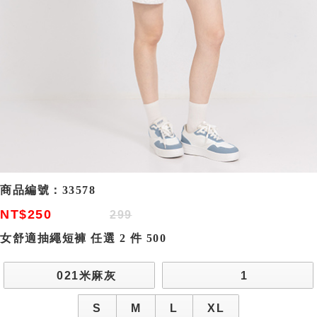
商品編號：
33578
NT$250
299
女舒適抽繩短褲 任選 2 件 500
021米麻灰
1
S
M
L
XL