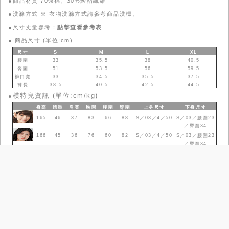
●商品材質 70%棉、30%聚酯纖維
●洗滌方式 ※ 衣物洗滌方式請參考商品洗標。
●尺寸丈量參考：
點擊查看參考表
●
商品尺寸 (單位:cm)
尺寸
S
M
L
XL
腰圍
33
35.5
38
40.5
臀圍
51
53.5
56
59.5
褲口寬
33
34.5
35.5
37.5
褲長
38.5
40.5
42.5
44.5
模特兒資訊 (單位:cm/kg)
●
身高
體重
肩寬
胸圍
腰圍
臀圍
上身
尺寸
下身
尺寸
165
46
37
83
66
88
S／03／4／50
S／03／腰圍23
／臀圍34
166
45
36
76
60
82
S／03／4／50
S／03／腰圍23
／臀圍34
尺寸參考表
品牌故事
政令宣導
工作條款
常見問題
門市據點
查詢庫存