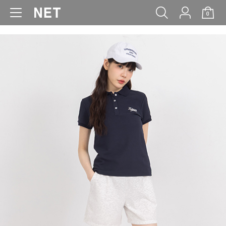
0
WOMEN
MEN
KIDS
BABY