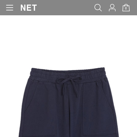
0
WOMEN
MEN
KIDS
BABY