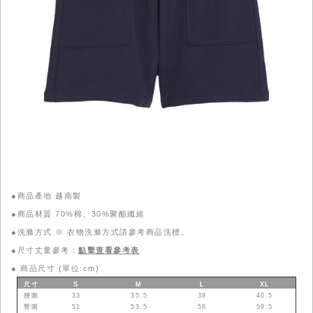
●商品產地 越南製
●商品材質 70%棉、30%聚酯纖維
●洗滌方式 ※ 衣物洗滌方式請參考商品洗標。
●尺寸丈量參考：
點擊查看參考表
●
商品尺寸 (單位:cm)
尺寸
S
M
L
XL
腰圍
33
35.5
38
40.5
臀圍
51
53.5
56
59.5