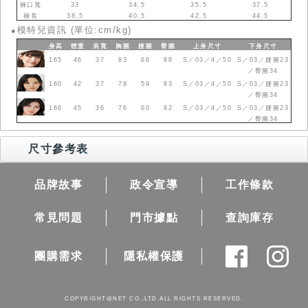
褲口寬
33
34.5
35.5
37.5
褲長
38.5
40.5
42.5
44.5
模特兒資訊 (單位:cm/kg)
●
身高
體重
肩寬
胸圍
腰圍
臀圍
上身
尺寸
下身
尺寸
165
46
37
83
66
88
S／03／4／50
S／03／腰圍23
／臀圍34
160
42
37
78
59
83
S／03／4／50
S／03／腰圍23
／臀圍34
166
45
36
76
60
82
S／03／4／50
S／03／腰圍23
／臀圍34
尺寸參考表
品牌故事
政令宣導
工作條款
常見問題
門市據點
查詢庫存
團購需求
隱私權保護
COPYRIGHT@NET CO.,LTD.ALL RIGHTS RESERVED.