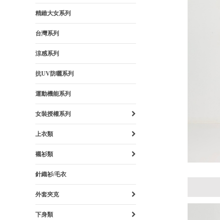
精緻大女系列
台灣系列
涼感系列
抗UV防曬系列
運動機能系列
女裝授權系列
上衣類
襯衫類
針織衫/毛衣
外套夾克
下身類