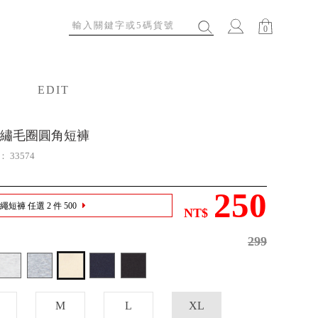
0
EDIT
特輯
繡毛圈圓角短褲
號：
33574
250
短褲 任選 2 件 500
NT$
299
M
L
XL