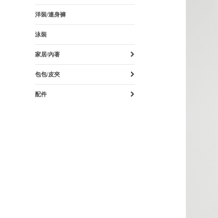
洋裝/連身褲
泳裝
家居/內著
包包/皮夾
配件