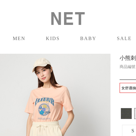
MEN
KIDS
BABY
SALE
男裝
童裝
嬰兒
促銷
小熊刺
商品編
女舒適抽繩
S