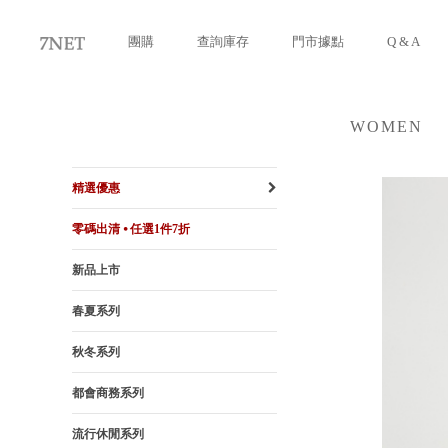
團購
查詢庫存
門市據點
Q & A
WOMEN
女裝
精選優惠
零碼出清 ⦁ 任選1件7折
新品上市
春夏系列
秋冬系列
都會商務系列
流行休閒系列