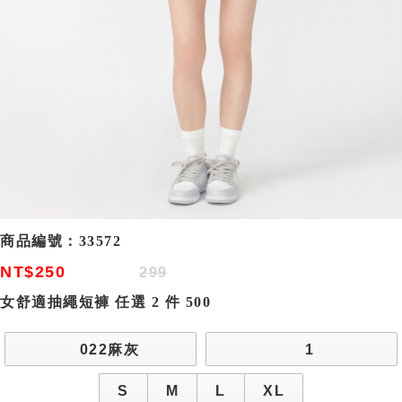
商品編號：
33572
NT$250
299
女舒適抽繩短褲 任選 2 件 500
022麻灰
1
S
M
L
XL