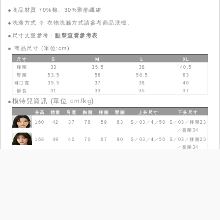
●商品材質 70%棉、30%聚酯纖維
●洗滌方式 ※ 衣物洗滌方式請參考商品洗標。
●尺寸丈量參考：
點擊查看參考表
●
商品尺寸 (單位:cm)
尺寸
S
M
L
XL
腰圍
33
35.5
38
40.5
臀圍
53.5
56
58.5
63
褲口寬
35.5
37
38
40
褲長
31
33
35
37
模特兒資訊 (單位:cm/kg)
●
身高
體重
肩寬
胸圍
腰圍
臀圍
上身
尺寸
下身
尺寸
160
42
37
78
59
83
S／03／4／50
S／03／腰圍23
／臀圍34
168
49
40
70
67
90
S／03／4／50
S／03／腰圍23
／臀圍34
尺寸參考表
品牌故事
政令宣導
工作條款
常見問題
門市據點
查詢庫存