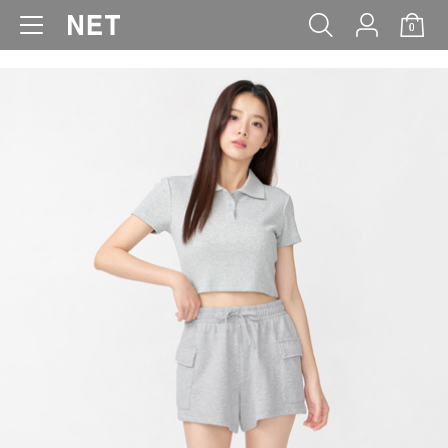
0
WOMEN
MEN
KIDS
BABY