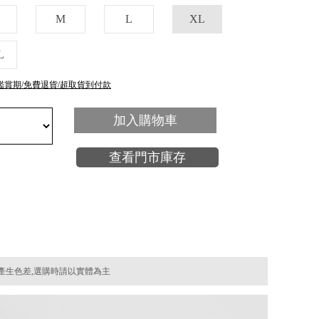
M
L
XL
L
鑑賞期/免費退貨/超取貨到付款
加入購物車
查看門市庫存
產生色差,選購時請以實體為主