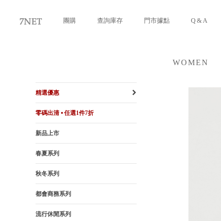
團購
查詢庫存
門市據點
Q & A
WOMEN
女裝
精選優惠
零碼出清 ⦁ 任選1件7折
新品上市
春夏系列
秋冬系列
都會商務系列
流行休閒系列