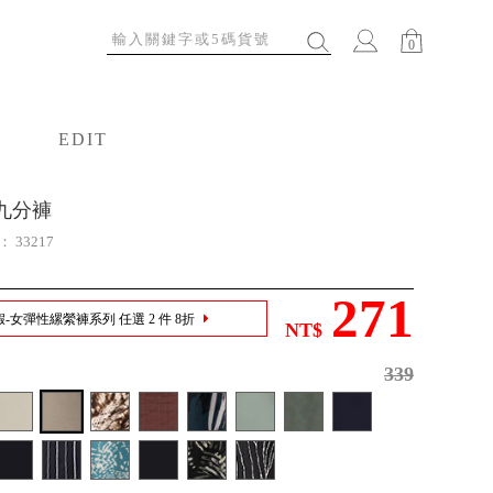
0
EDIT
特輯
n九分褲
號：
33217
271
假-女彈性縲縈褲系列 任選 2 件 8折
NT$
339