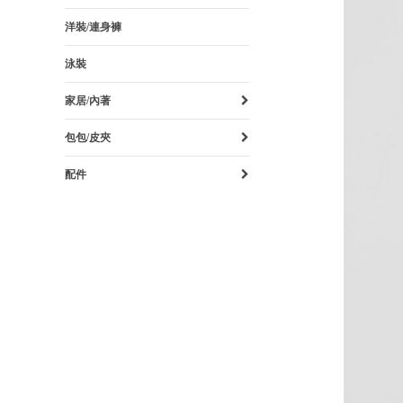
洋裝/連身褲
泳裝
家居/內著
包包/皮夾
配件