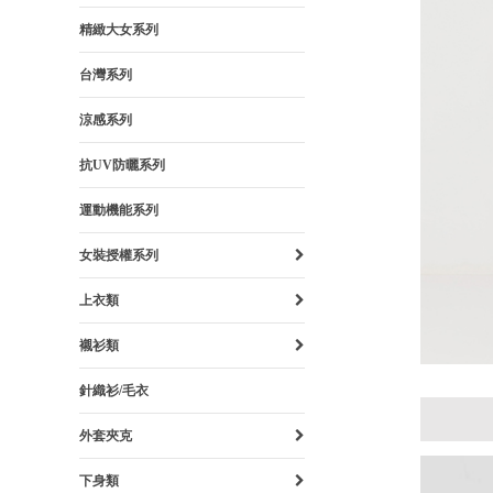
精緻大女系列
台灣系列
涼感系列
抗UV防曬系列
運動機能系列
女裝授權系列
上衣類
襯衫類
針織衫/毛衣
外套夾克
下身類