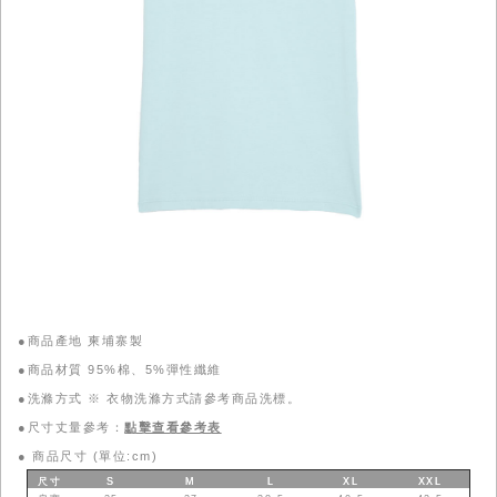
●商品產地 柬埔寨製
●商品材質 95%棉、5%彈性纖維
●洗滌方式 ※ 衣物洗滌方式請參考商品洗標。
●尺寸丈量參考：
點擊查看參考表
●
商品尺寸 (單位:cm)
尺寸
S
M
L
XL
XXL