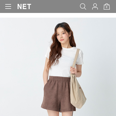
0
WOMEN
MEN
KIDS
BABY