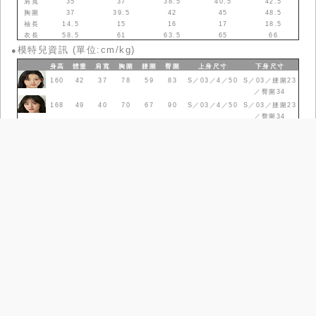
肩寬
35
37
38.5
40.5
42.5
胸圍
37
39.5
42
45
48.5
袖長
14.5
15
16
17
18.5
衣長
58.5
61
63.5
65
66
模特兒資訊 (單位:cm/kg)
●
身高
體重
肩寬
胸圍
腰圍
臀圍
上身
尺寸
下身
尺寸
160
42
37
78
59
83
S／03／4／50
S／03／腰圍23
／臀圍34
168
49
40
70
67
90
S／03／4／50
S／03／腰圍23
／臀圍34
尺寸參考表
品牌故事
政令宣導
工作條款
常見問題
門市據點
查詢庫存
團購需求
隱私權保護
COPYRIGHT@NET CO.,LTD.ALL RIGHTS RESERVED.