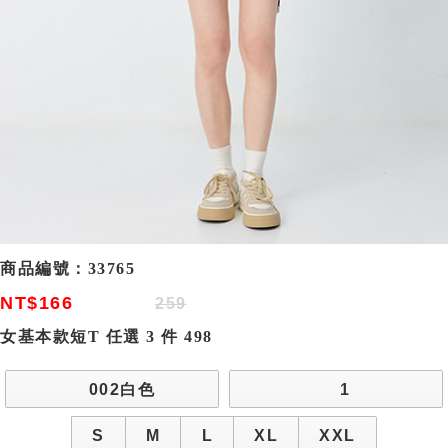
商品編號：
33765
NT$166
259
女基本款短T 任選 3 件 498
002白色
1
S
M
L
XL
XXL