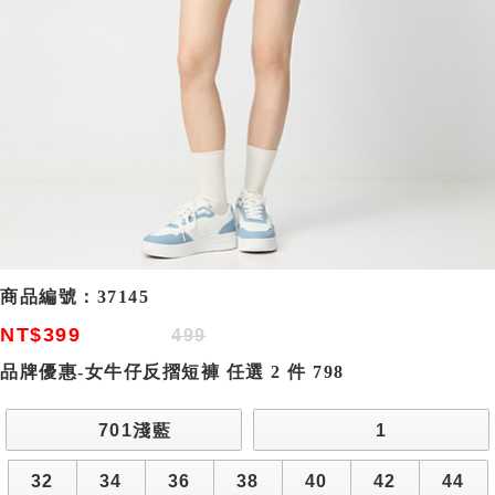
商品編號：
37145
NT$399
499
品牌優惠-女牛仔反摺短褲 任選 2 件 798
701淺藍
1
32
34
36
38
40
42
44