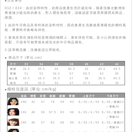
●注意事項
012 / 014 : 由於染料特性，此商品會產生些許硫化味，隨著洗滌次數增加
將會減少硫化味的產生，對人體並無危害，請確認是否接受再購買此商品，
謝謝。
1.由於牛仔商品具有特殊的染料特性，因此會產生洗滌後逐漸褪色的獨特風
格，摩擦時亦會略為掉色。
2.避免坐靠在淺色特別是潮濕的物體上，會有掉色可能。並小心與淺色衣物
搭配，汗漬有可能導致未經洗水的牛仔商品褪色。
3.請單獨洗滌，洗滌後請立即晾乾。
●
商品尺寸 (單位:cm)
尺寸
32
34
36
38
40
42
44
腰圍
34.5
35.5
38
40.5
43
45.5
48.5
臀圍
51
52
54.5
57
59.5
62
65
褲口寬
33.5
34.5
35.5
37
38
39.5
40.5
褲長
35
35.5
36
37
37.5
38
39
模特兒資訊 (單位:cm/kg)
●
身高
體重
肩寬
胸圍
腰圍
臀圍
上身
尺寸
下身
尺寸
160
42
37
78
59
83
S／03／4／50
S／03／腰圍23
／臀圍34
163
48
38
67.5
63
86
S／03／4／50
S／03／腰圍23
／臀圍34
165
46
37
83
66
88
S／03／4／50
S／03／腰圍23
／臀圍34