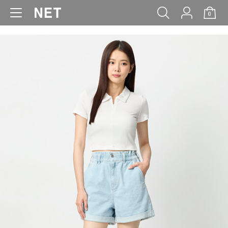
0
WOMEN
MEN
KIDS
BABY