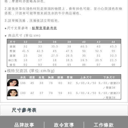
格，摩擦時亦會略為掉色。
2.避免坐靠在淺色特別是潮濕的物體上，會有掉色可能。並小心與淺色衣物
搭配，汗漬有可能導致未經洗水的牛仔商品褪色。
3.請單獨洗滌，洗滌後請立即晾乾。
●尺寸丈量參考：
點擊查看參考表
●
商品尺寸 (單位:cm)
尺寸
32
34
36
38
40
42
44
腰圍
32
33
35.5
38
40.5
43
45.5
臀圍
41.5
42.5
45
47.5
50
52.5
55
腿圍
25
26
27.5
28.5
30
31
32.5
褲口寬
16
17
18
18.5
19.5
20.5
21.5
褲長
92
93
94
95
96
97
98
模特兒資訊 (單位:cm/kg)
●
身高
體重
肩寬
胸圍
腰圍
臀圍
上身
尺寸
下身
尺寸
166
45
36
76
60
82
S／03／4／50
S／03／腰圍23
／臀圍34
160
42
37
78
59
83
S／03／4／50
S／03／腰圍23
／臀圍34
尺寸參考表
品牌故事
政令宣導
工作條款