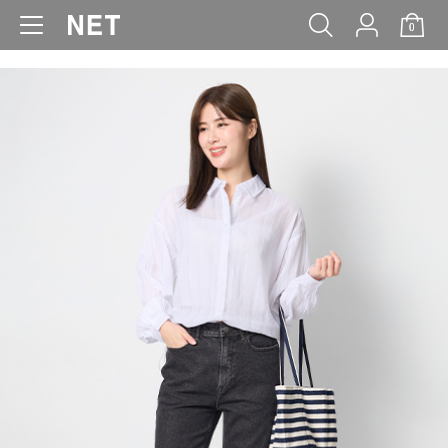
0
WOMEN
MEN
KIDS
BABY