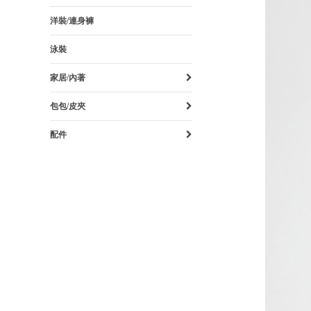
洋裝/連身褲
泳裝
家居/內著
包包/皮夾
配件