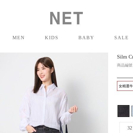
MEN
KIDS
BABY
SALE
男裝
童裝
嬰兒
促銷
Silm
商品編
女精選牛仔
32