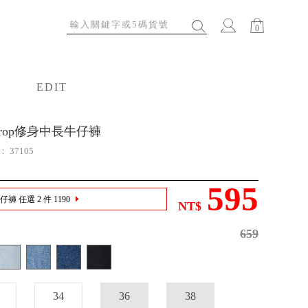
0
EDIT
特輯
 Crop修身中長牛仔褲
號：
37105
595
褲 任選 2 件 1190
NT$
659
34
36
38