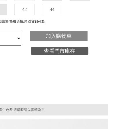
42
44
鑑賞期/免費退貨/超取貨到付款
加入購物車
查看門市庫存
產生色差,選購時請以實體為主