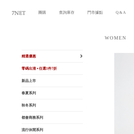
團購
查詢庫存
門市據點
Q & A
WOMEN
女裝
精選優惠
零碼出清 ⦁ 任選1件7折
新品上市
春夏系列
秋冬系列
都會商務系列
流行休閒系列