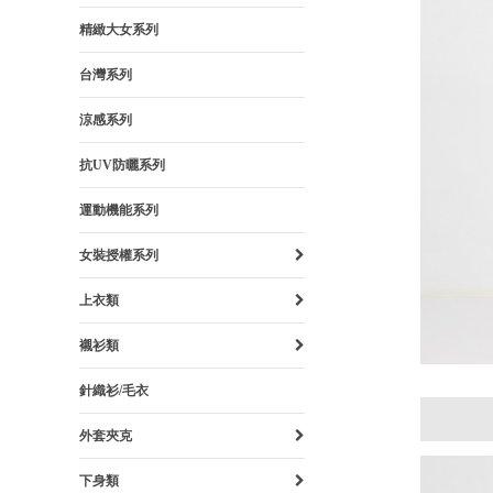
精緻大女系列
台灣系列
涼感系列
抗UV防曬系列
運動機能系列
女裝授權系列
上衣類
襯衫類
針織衫/毛衣
外套夾克
下身類