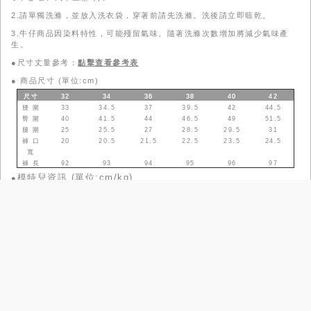
2.請單獨洗滌，並放入洗衣袋，穿著前請先洗滌。洗後請立即晾乾。
3.牛仔商品因染料特性，可能殘留氣味。隨著洗滌次數增加將減少氣味產
生。
●尺寸丈量參考：
點擊查看參考表
●
商品尺寸 (單位:cm)
尺寸
32
34
36
38
40
42
腰 圍
33
34.5
37
39.5
42
44.5
臀 圍
40
41.5
44
46.5
49
51.5
腿 圍
25
25.5
27
28.5
29.5
31
褲 口
20
20.5
21.5
22.5
23.5
24.5
寬
褲 長
92
93
94
95
96
97
模特兒資訊 (單位:cm/kg)
●
身高
體重
肩寬
胸圍
腰圍
臀圍
上身
尺寸
下身
尺寸
160
42
37
78
59
83
S／03／4／50
S／03／腰圍23
／臀圍34
168
49
40
70
67
90
S／03／4／50
S／03／腰圍23
／臀圍34
尺寸參考表
品牌故事
政令宣導
工作條款