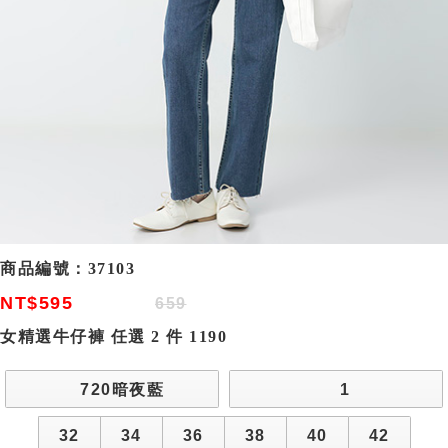
商品編號：
37103
NT$595
659
女精選牛仔褲 任選 2 件 1190
720暗夜藍
1
32
34
36
38
40
42