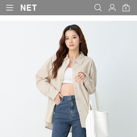
0
WOMEN
MEN
KIDS
BABY