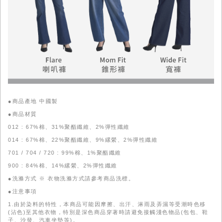
●商品產地 中國製
●商品材質
012 : 67%棉、31%聚酯纖維、2%彈性纖維
014 : 67%棉、22%聚酯纖維、9%縲縈、2%彈性纖維
701 / 704 / 720 : 99%棉、1%聚酯纖維
900 : 84%棉、14%縲縈、2%彈性纖維
●洗滌方式 ※ 衣物洗滌方式請參考商品洗標。
●注意事項
1.由於染料的特性，本商品可能因摩擦、出汗、淋雨及弄濕等受潮時色移
(沾色)至其他衣物，特別是深色商品穿著時請避免接觸淺色物品(包包、鞋
子、沙發、汽車坐墊等)。