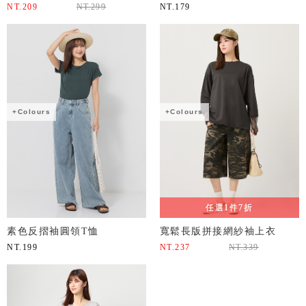
NT.
209
NT.
299
NT.
179
+Colours
+Colours
任選1件7折
素色反摺袖圓領T恤
寬鬆長版拼接網紗袖上衣
NT.
199
NT.
237
NT.
339