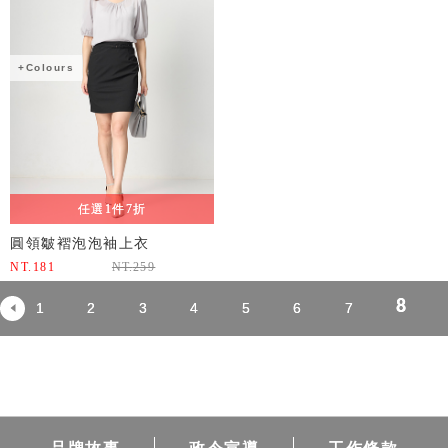
+Colours
任選1件7折
圓領皺褶泡泡袖上衣
NT.
181
NT.
259
8
1
2
3
4
5
6
7