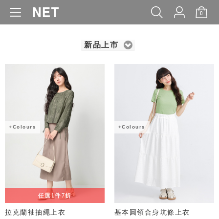
0
WOMEN
MEN
KIDS
BABY
新品上市
+Colours
+Colours
任選1件7折
拉克蘭袖抽繩上衣
基本圓領合身坑條上衣