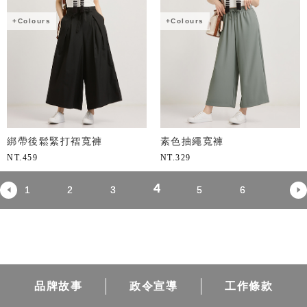
+Colours
+Colours
綁帶後鬆緊打褶寬褲
素色抽繩寬褲
NT.
459
NT.
329
4
1
2
3
5
6
品牌故事
政令宣導
工作條款