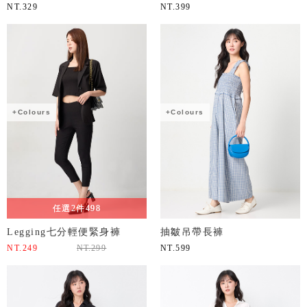
NT.
329
NT.
399
+Colours
+Colours
任選2件498
Legging七分輕便緊身褲
抽皺吊帶長褲
NT.
249
NT.
299
NT.
599