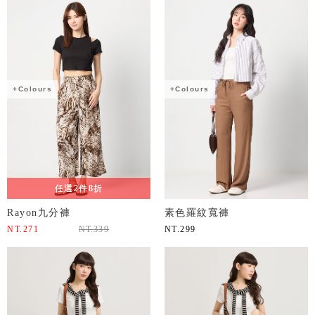
+Colours
+Colours
任選2件8折
Rayon九分褲
素色羅紋寬褲
NT.
271
NT.
339
NT.
299