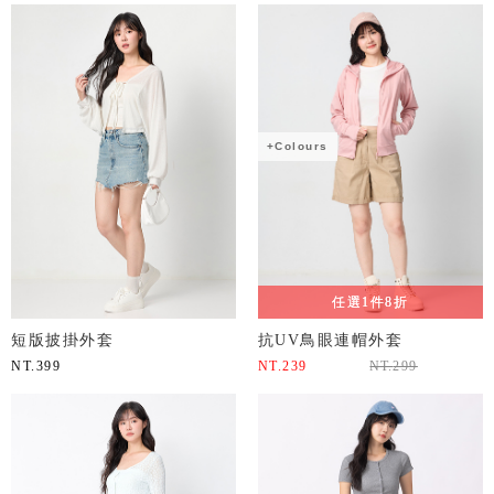
+Colours
任選1件8折
短版披掛外套
抗UV鳥眼連帽外套
NT.
399
NT.
239
NT.
299