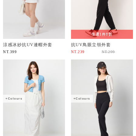
任選1件8折
涼感冰紗抗UV連帽外套
抗UV鳥眼立領外套
NT.
399
NT.
239
NT.
299
+Colours
+Colours