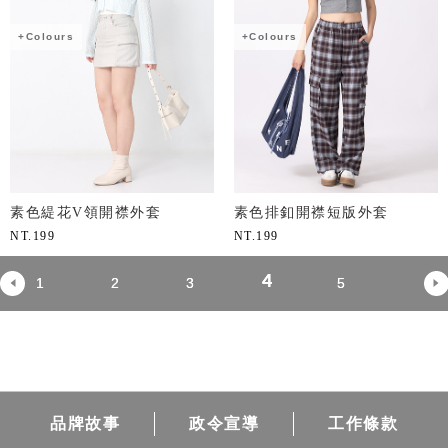
+Colours
+Colours
素色緹花V領開襟外套
素色排釦開襟短版外套
NT.
199
NT.
199
4
1
2
3
5
品牌故事
政令宣導
工作條款