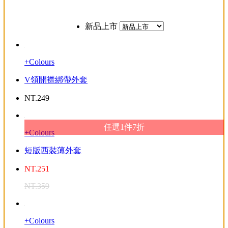
新品上市
+Colours
V領開襟綁帶外套
NT.
249
任選1件7折
+Colours
短版西裝薄外套
NT.
251
NT.
359
+Colours