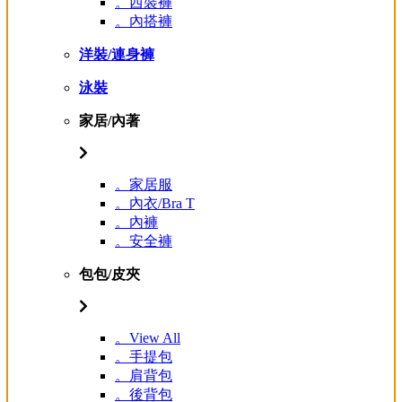
。西裝褲
。內搭褲
洋裝/連身褲
泳裝
家居/內著
。家居服
。內衣/Bra T
。內褲
。安全褲
包包/皮夾
。View All
。手提包
。肩背包
。後背包