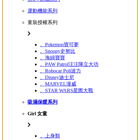
運動機能系列
童裝授權系列
。Pokemon寶可夢
。Snoopy史努比
。海綿寶寶
。PAW Patrol汪汪隊立大功
。Robocar Poli波力
。Disney迪士尼
。MARVEL漫威
。STAR WARS星際大戰
吸濕保暖系列
Girl 女童
。上身類