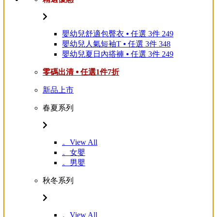
嬰幼兒舒適包臀衣 ⦁ 任選 3件 249
嬰幼兒人氣短袖T ⦁ 任選 3件 348
嬰幼兒夏日內搭褲 ⦁ 任選 3件 249
零碼出清 ⦁ 任選1件7折
新品上市
春夏系列
。View All
。女嬰
。男嬰
秋冬系列
。View All