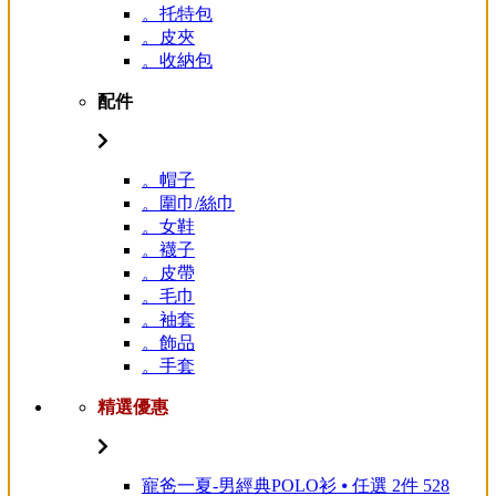
。托特包
。皮夾
。收納包
配件
。帽子
。圍巾/絲巾
。女鞋
。襪子
。皮帶
。毛巾
。袖套
。飾品
。手套
精選優惠
寵爸一夏-男經典POLO衫 ⦁ 任選 2件 528