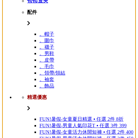
包包/皮夾
配件
。帽子
。圍巾
。襪子
。男鞋
。皮帶
。毛巾
。領帶/領結
。袖套
。飾品
精選優惠
FUN!暑假-女童夏日精選 ⦁ 任選 2件 8折
FUN!暑假-男童人氣印花T ⦁ 任選 3件 399
FUN!暑假-女童活力休閒短褲 ⦁ 任選 2件 400