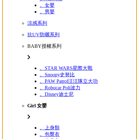
。女嬰
。男嬰
涼感系列
抗UV防曬系列
BABY授權系列
。STAR WARS星際大戰
。Snoopy史努比
。PAW Patrol汪汪隊立大功
。Robocar Poli波力
。Disney迪士尼
Girl 女嬰
。上身類
。包臀衣