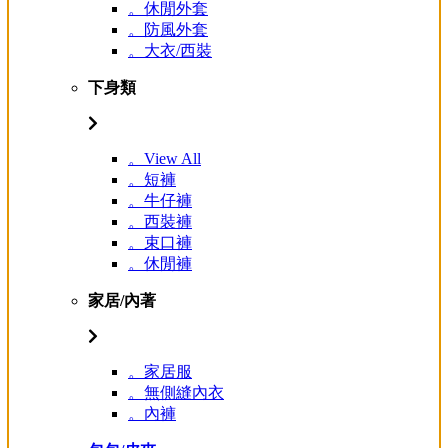
。休閒外套
。防風外套
。大衣/西裝
下身類
。View All
。短褲
。牛仔褲
。西裝褲
。束口褲
。休閒褲
家居/內著
。家居服
。無側縫內衣
。內褲