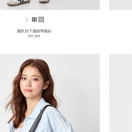
國民領下擺綁帶襯衫
NT.399