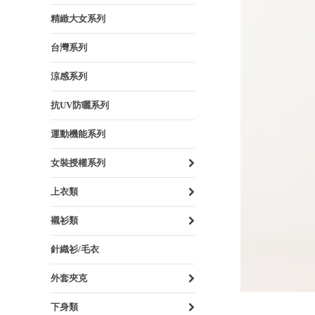
精緻大女系列
台灣系列
涼感系列
抗UV防曬系列
運動機能系列
女裝授權系列
上衣類
襯衫類
針織衫/毛衣
外套夾克
下身類