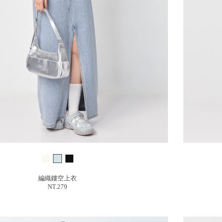
編織鏤空上衣
NT.279