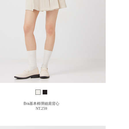
Bra基本棉彈細肩背心
NT.259