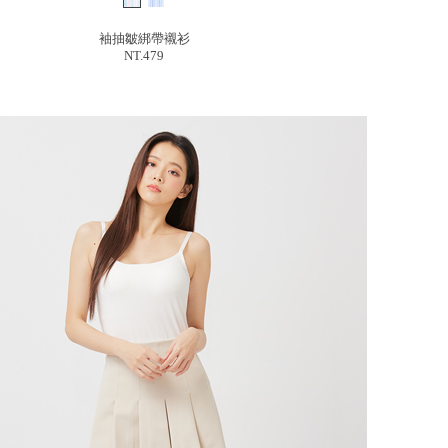
袖抽皺綁帶襯衫
NT.479