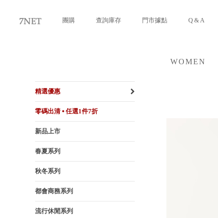
團購
查詢庫存
門市據點
Q & A
WOMEN
女裝
精選優惠
零碼出清 ⦁ 任選1件7折
新品上市
春夏系列
秋冬系列
都會商務系列
流行休閒系列