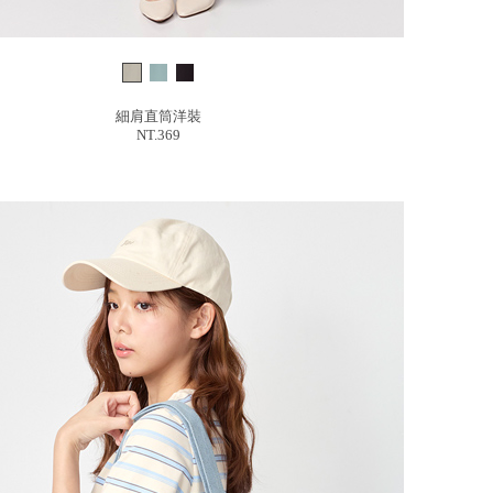
細肩直筒洋裝
NT.369