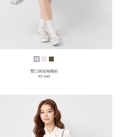
雙口袋短袖襯衫
NT.449