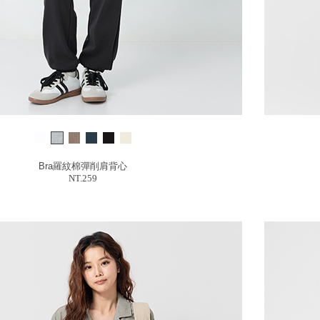
Bra羅紋棉彈削肩背心
NT.259