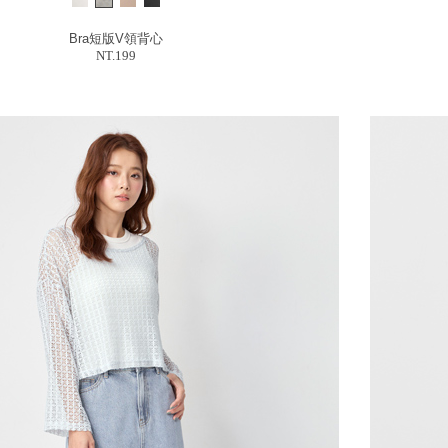
Bra短版V領背心
NT.199