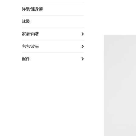
洋裝/連身褲
泳裝
家居/內著
包包/皮夾
配件