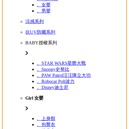
。女嬰
。男嬰
涼感系列
抗UV防曬系列
BABY授權系列
。STAR WARS星際大戰
。Snoopy史努比
。PAW Patrol汪汪隊立大功
。Robocar Poli波力
。Disney迪士尼
Girl 女嬰
。上身類
。包臀衣