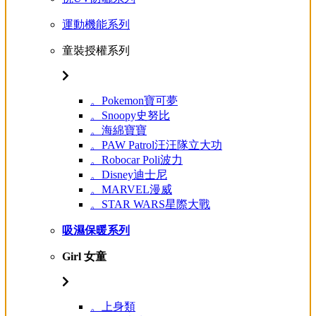
運動機能系列
童裝授權系列
。Pokemon寶可夢
。Snoopy史努比
。海綿寶寶
。PAW Patrol汪汪隊立大功
。Robocar Poli波力
。Disney迪士尼
。MARVEL漫威
。STAR WARS星際大戰
吸濕保暖系列
Girl 女童
。上身類