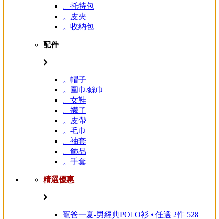
。托特包
。皮夾
。收納包
配件
。帽子
。圍巾/絲巾
。女鞋
。襪子
。皮帶
。毛巾
。袖套
。飾品
。手套
精選優惠
寵爸一夏-男經典POLO衫 ⦁ 任選 2件 528