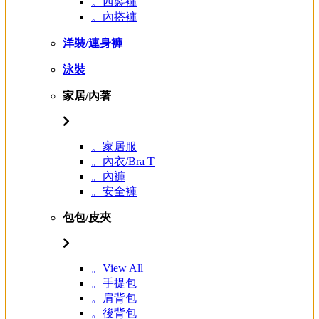
。西裝褲
。內搭褲
洋裝/連身褲
泳裝
家居/內著
。家居服
。內衣/Bra T
。內褲
。安全褲
包包/皮夾
。View All
。手提包
。肩背包
。後背包