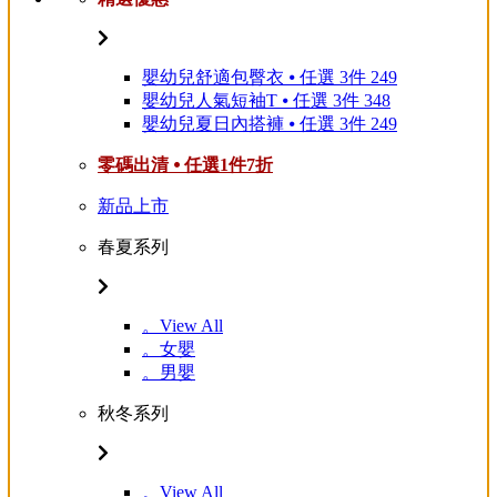
嬰幼兒舒適包臀衣 ⦁ 任選 3件 249
嬰幼兒人氣短袖T ⦁ 任選 3件 348
嬰幼兒夏日內搭褲 ⦁ 任選 3件 249
零碼出清 ⦁ 任選1件7折
新品上市
春夏系列
。View All
。女嬰
。男嬰
秋冬系列
。View All