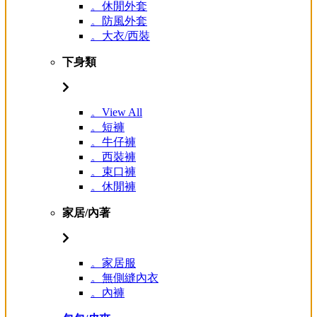
。休閒外套
。防風外套
。大衣/西裝
下身類
。View All
。短褲
。牛仔褲
。西裝褲
。束口褲
。休閒褲
家居/內著
。家居服
。無側縫內衣
。內褲