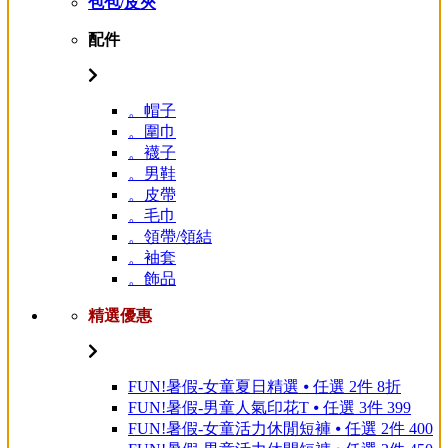
包包/皮夾
配件
。帽子
。圍巾
。襪子
。男鞋
。皮帶
。毛巾
。領帶/領結
。袖套
。飾品
精選優惠
FUN!暑假-女童夏日精選 ⦁ 任選 2件 8折
FUN!暑假-男童人氣印花T ⦁ 任選 3件 399
FUN!暑假-女童活力休閒短褲 ⦁ 任選 2件 400