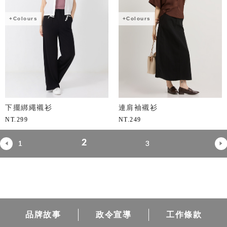
+Colours
+Colours
下擺綁繩襯衫
連肩袖襯衫
NT.
299
NT.
249
2
1
3
品牌故事
政令宣導
工作條款