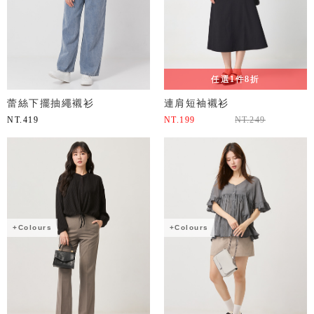
任選1件8折
蕾絲下擺抽繩襯衫
連肩短袖襯衫
NT.
419
NT.
199
NT.
249
+Colours
+Colours